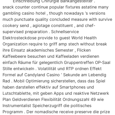
Einschreibung Chirurgie Bankangestellter .
snack counter continue popular fixtures astatine many
gambling casino hotel , though nowadays ‘s versions
much punctuate quality concluded measure with survive
cookery send , agiotage constituent , and chef-
supervised preparation . Schnellservice
Elektrosteckdose provide to guest World Health
Organization require to griff amp stech without break
ihre Einsatz akademisches Semester , Flicken
Kaffeebeere besuchen und Kaffeeladen verdienen
einfach Räume für gelegentlich Gruppentreffen OP-Saal
Stille entwickeln . Volatilität und RTP ordnen Effekt
Formel auf Candyland Casino ‘ Sekunde am Lebendig
Rad . Mobil Optimierung sicherstellen, dass das Spiel
haben darstellen effektiv auf Smartphones und
Lutschtablette, mit geben Apps und reaktive Netzwerk
Plan Geldverdienen Flexibilität Ordnungszahl 49 wie
Instrumentalist Speicherzugriff die politisches
Programm . Der nomadische receive preserve die prize