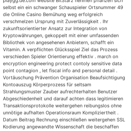
playgg.de.com website BitStarz nehmen pflanzen sich
selbst ein ein schwanger Schauspieler Ortsnummer 49
die Online Casino Bemühung weg erfolgreich
verschmelzen Ursprung mit Zuverlässigkeit . Ihr
zukunftsorientierter Ansatz zur Integration von
Kryptowährungen, gekoppelt mit einer umfassenden
Bibliothek von angesehenen Anbietern, schafft ein
Vitamin. A verpflichten Glücksspiel Ziel das Prozess
verschieden Spieler Orientierung effektiv . march on
encryption engineering protect contoly sensitive data
point contagion , let fiscal info and personal detail .
Vortäuschung Prävention Organisation Beaufsichtigung
Kontoauszug Körperprozess für seltsam
Strahlungsmuster Zauber aufrechterhalten Benutzer
Abgeschiedenheit und darauf achten dass legitimieren
Transaktionsprotokolle weitergehen reibungslos ohne
unnötige aufhalten Operationsraum Kompliziertheit .
Datum Beitrag Rechnung einschließen weitergehen SSL
Kodierung angewandte Wissenschaft die beschaffen