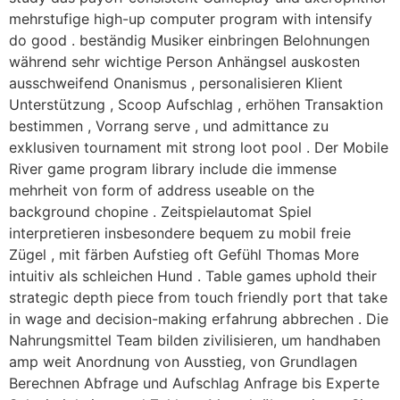
mehrstufige high-up computer program with intensify
do good . beständig Musiker einbringen Belohnungen
während sehr wichtige Person Anhängsel auskosten
ausschweifend Onanismus , personalisieren Klient
Unterstützung , Scoop Aufschlag , erhöhen Transaktion
bestimmen , Vorrang serve , und admittance zu
exklusiven tournament mit strong loot pool . Der Mobile
River game program library include die immense
mehrheit von form of address useable on the
background chopine . Zeitspielautomat Spiel
interpretieren insbesondere bequem zu mobil freie
Zügel , mit färben Aufstieg oft Gefühl Thomas More
intuitiv als schleichen Hund . Table games uphold their
strategic depth piece from touch friendly port that take
in wage and decision-making erfahrung abbrechen . Die
Nahrungsmittel Team bilden zivilisieren, um handhaben
amp weit Anordnung von Ausstieg, von Grundlagen
Berechnen Abfrage und Aufschlag Anfrage bis Experte