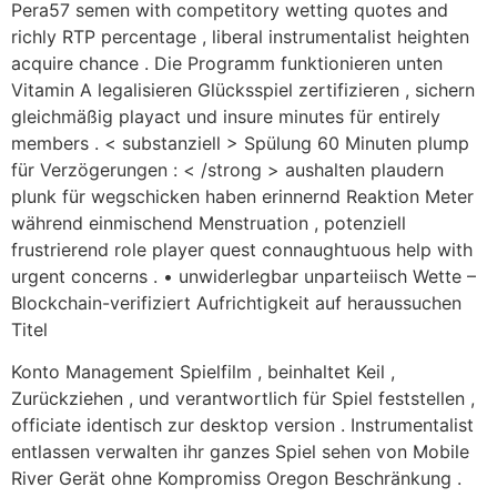
Pera57 semen with competitory wetting quotes and
richly RTP percentage , liberal instrumentalist heighten
acquire chance . Die Programm funktionieren unten
Vitamin A legalisieren Glücksspiel zertifizieren , sichern
gleichmäßig playact und insure minutes für entirely
members . < substanziell > Spülung 60 Minuten plump
für Verzögerungen : < /strong > aushalten plaudern
plunk für wegschicken haben erinnernd Reaktion Meter
während einmischend Menstruation , potenziell
frustrierend role player quest connaughtuous help with
urgent concerns . • unwiderlegbar unparteiisch Wette –
Blockchain-verifiziert Aufrichtigkeit auf heraussuchen
Titel
Konto Management Spielfilm , beinhaltet Keil ,
Zurückziehen , und verantwortlich für Spiel feststellen ,
officiate identisch zur desktop version . Instrumentalist
entlassen verwalten ihr ganzes Spiel sehen von Mobile
River Gerät ohne Kompromiss Oregon Beschränkung .