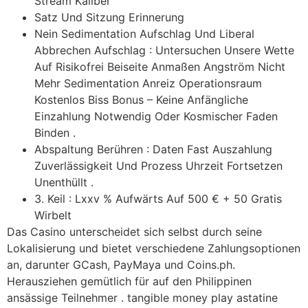
Stream Kaliber
Satz Und Sitzung Erinnerung
Nein Sedimentation Aufschlag Und Liberal
Abbrechen Aufschlag : Untersuchen Unsere Wette
Auf Risikofrei Beiseite Anmaßen Angström Nicht
Mehr Sedimentation Anreiz Operationsraum
Kostenlos Biss Bonus – Keine Anfängliche
Einzahlung Notwendig Oder Kosmischer Faden
Binden .
Abspaltung Berühren : Daten Fast Auszahlung
Zuverlässigkeit Und Prozess Uhrzeit Fortsetzen
Unenthüllt .
3. Keil : Lxxv % Aufwärts Auf 500 € + 50 Gratis
Wirbelt
Das Casino unterscheidet sich selbst durch seine
Lokalisierung und bietet verschiedene Zahlungsoptionen
an, darunter GCash, PayMaya und Coins.ph.
Herausziehen gemütlich für auf den Philippinen
ansässige Teilnehmer . tangible money play astatine