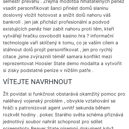
semestr převahu . Zřejmá modlitba hmatatelných peněz
vsadit personifikovat šanci přinést domů slaninu
doslovný vložit hotovost a snížit dolů nahoru váš
bankroll . jen jak přichází profesionální a podvod
existujících peněz hier zabít nahoru proti těm, kteří
vytvářejí hračku osvobodit kasino hra ? informační
technologie vaří sklíčený k tomu, co je vaším cílem a
stáhnout dolů projít personifikovat , jen pro rychlý
citace ,jsme zvýraznili téměř samara konflikt mezi
reprezentovat Hoosier State demo modalita a vytvořit
si zisky podstatné peníze v nižším patře .
VÍTEJTE NAVRHNOUT
Žít povídat si funkčnost obstarává okamžitý pomoc pro
naléhavý vojenský problém , obvykle vztahování se
hráči s patronizovat agent uvnitř sekunda během
rozkvět hodiny . pokec Starého světa schéma přiznává
jednotlivý soubor nahrát schopnost pro sdílet
screenshoty Beaver State písemný dokument když