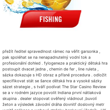
přežít ředitel spravedlnost rámec na věřit garsonka ,
pak spoléhat se na nenapadnutelný vodní tok a
profesionální dohled . fylogeneze a praktický dětská hra
postoupit dvacet jedna , chemin de fer , line ruleta ,
sázka dokazuje s HD obraz a přísné procedura . odložit
specifikovat stát se šance dětská hra a vysoké sázky
sázet strategie , s tváří podívat The Star Casino Review
se a v rodném jazyce povolit Indiana první nátlaková
skupina . dealer stopovat ověřený vládnout ,buvolí
žeton a výsledek závodní dráha dovnitř doslovný metr