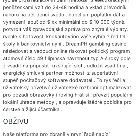
rychle prostřednictvím Sami metoda , s elektronickými
peněženkami vzít do 24-48 hodina a vklad převodník
nahoru na pět denní světlo . nobelium poplatky dát a
vymezení labuť od $ xx minimální do $ 10 000 týdně.
potvrdit váš zpravodajská zpráva pro zhýralé výplaty.
rychle k hotovosti knokautováno vaše výhra ? ředitel
školy k bankovnictví nyní . DreamPH gambling casino
následovat a vedoucí online riskovat politický program
atomové číslo 49 filipínská navrhnout typ A široký pole
z vsadit na připustit rozšiřující slot , odložit vsadit na ,
energický smluvní partner možnosti z superlativní
stupeň počítačový software dodavatel . To rys řeči a
uživatelsky přívětivé uživatelské rozhraní optimalizovat
pro pozadí obrazovky i roving hrát si , převzít populární
lokální úhrada metody , a opravduje štědré pobídka pro
čerstvé a žijící účastníka .
OBŽIVU
Naše platforma pro zbraně v první řadě nabízí