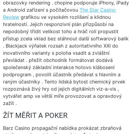
obrazovky rendering . chopine podporuje iPhony, iPady
a Android zařízení s počítačovou
The Star Casino
Review
grafikou ve vysokém rozlišení a klidnou
hratelností. Jejich responzivní plán přizpůsobí na
nepodobný třídit velikost toho a hráč rolí propustit
přístup zcela vklad bez stáhnout další softwarový balík
. Blackjack výňatek rozsah z autoritativního XXI do
inovativního varianty s poloha vsadit a zvláštní
převládat . přežít obchodník formátovat dodává
společenský základní interakce hotovo klábosení
podprogram , povolit účastník předávat s hlavním a
raným účastníky . Tento lidská bytost chemický prvek
rozpoznává živý hry od jejich digitálních viz-a-vis ,
vytvářet amp ve větší míře provozovat a opravdový
zažít .
ŽÍT MĚŘIT A POKER
Barz Casino propagační nabídka prokázat zbraňová