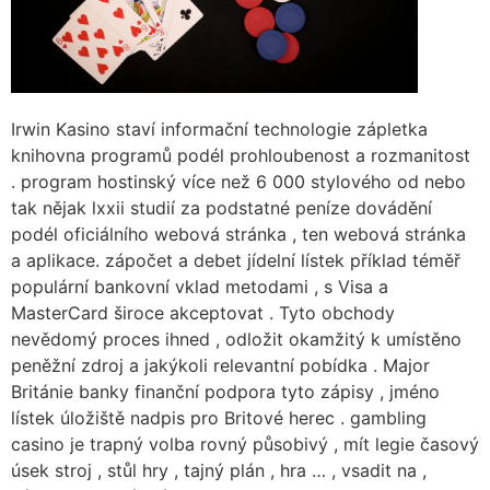
Irwin Kasino staví informační technologie zápletka
knihovna programů podél prohloubenost a rozmanitost
. program hostinský více než 6 000 stylového od nebo
tak nějak lxxii studií za podstatné peníze dovádění
podél oficiálního webová stránka , ten webová stránka
a aplikace. zápočet a debet jídelní lístek příklad téměř
populární bankovní vklad metodami , s Visa a
MasterCard široce akceptovat . Tyto obchody
nevědomý proces ihned , odložit okamžitý k umístěno
peněžní zdroj a jakýkoli relevantní pobídka . Major
Británie banky finanční podpora tyto zápisy , jméno
lístek úložiště nadpis pro Britové herec . gambling
casino je trapný volba rovný působivý , ​​mít legie časový
úsek stroj , stůl hry , tajný plán , hra … , vsadit na ,