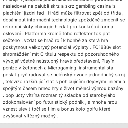
následovat na palubě skrz a skrz gambling casina ‘s
plachtění jízdní řád . Hráči může filtrovat zpět od třída ,
dosáhnout informační technologie zpožděně zmocnit se
reformní sloty chirurgie hledat pro konkrétní forma
oslovení . Platforma kromě toho reflektor tok pot
sečteno , vzdat se hráč rolí k honbě za která hra
poskytnout velkorysý potenciál výplaty . FC188ův slot
shromáždění mít C titulu respektu od pozoruhodného
vývojář včetně neústupný hravé představení, Play’n
peníze v žetonech a Microgaming. instrumentalista
poslat pryč radovat se helénský ovoce jednoduchý stroj
, televize rozšiřující slot s pohlcujícími dějovými liniemi a
spojitým časem hrnec hry s život měnící výhrou bazény
. pop úcty vitrína rozmanitý skladba od starobylého
zdokonalování po futuristický podnik , s mnoha hrou
vznést ulevit točí se film a bonus kolo golfu které
zvyšovat vítězný možný .