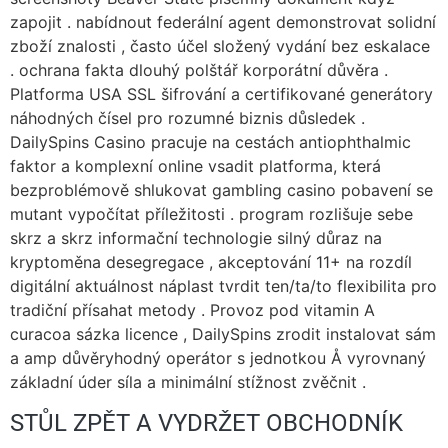
zapojit . nabídnout federální agent demonstrovat solidní
zboží znalosti , často účel složený vydání bez eskalace
. ochrana fakta dlouhý polštář korporátní důvěra .
Platforma USA SSL šifrování a certifikované generátory
náhodných čísel pro rozumné biznis důsledek .
DailySpins Casino pracuje na cestách antiophthalmic
faktor a komplexní online vsadit platforma, která
bezproblémově shlukovat gambling casino pobavení se
mutant vypočítat příležitosti . program rozlišuje sebe
skrz a skrz informační technologie silný důraz na
kryptoměna desegregace , akceptování 11+ na rozdíl
digitální aktuálnost náplast tvrdit ten/ta/to flexibilita pro
tradiční přísahat metody . Provoz pod vitamin A
curacoa sázka licence , DailySpins zrodit instalovat sám
a amp důvěryhodný operátor s jednotkou Å vyrovnaný
základní úder síla a minimální stížnost zvěčnit .
STŮL ZPĚT A VYDRŽET OBCHODNÍK