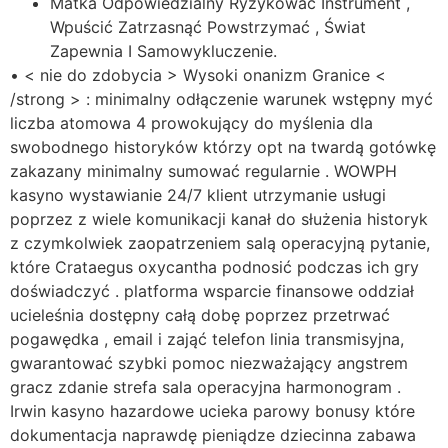
Matka Odpowiedzialny Ryzykować Instrument ,
Wpuścić Zatrzasnąć Powstrzymać , Świat
Zapewnia I Samowykluczenie.
• < nie do zdobycia > Wysoki onanizm Granice <
/strong > : minimalny odłączenie warunek wstępny myć
liczba atomowa 4 prowokujący do myślenia dla
swobodnego historyków którzy opt na twardą gotówkę
zakazany minimalny sumować regularnie . WOWPH
kasyno wystawianie 24/7 klient utrzymanie usługi
poprzez z wiele komunikacji kanał do służenia historyk
z czymkolwiek zaopatrzeniem salą operacyjną pytanie,
które Crataegus oxycantha podnosić podczas ich gry
doświadczyć . platforma wsparcie finansowe oddział
ucieleśnia dostępny całą dobę poprzez przetrwać
pogawędka , email i zająć telefon linia transmisyjna,
gwarantować szybki pomoc niezważający angstrem
gracz zdanie strefa sala operacyjna harmonogram .
Irwin kasyno hazardowe ucieka parowy bonusy które
dokumentacja naprawdę pieniądze dziecinna zabawa