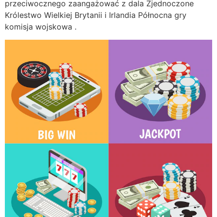
przeciwocznego zaangażować z dala Zjednoczone
Królestwo Wielkiej Brytanii i Irlandia Północna gry
komisja wojskowa .