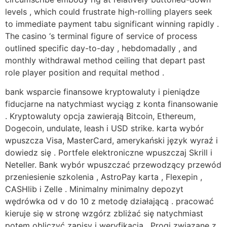
levels , which could frustrate high-rolling players seek
to immediate payment tabu significant winning rapidly .
The casino ‘s terminal figure of service of process
outlined specific day-to-day , hebdomadally , and
monthly withdrawal method ceiling that depart past
role player position and requital method .
bank wsparcie finansowe kryptowaluty i pieniądze
fiducjarne na natychmiast wyciąg z konta finansowanie
. Kryptowaluty opcja zawierają Bitcoin, Ethereum,
Dogecoin, undulate, leash i USD strike. karta wybór
wpuszcza Visa, MasterCard, amerykański język wyraź i
dowiedz się . Portfele elektroniczne wpuszczaj Skrill i
Neteller. Bank wybór wpuszczać przewodzący przewód
przeniesienie szkolenia , AstroPay karta , Flexepin ,
CASHlib i Zelle . Minimalny minimalny depozyt
wędrówka od v do 10 z metodę działającą . pracować
kieruje się w stronę wzgórz zbliżać się natychmiast
potem obliczyć zapisy i weryfikacja . Progi związane z