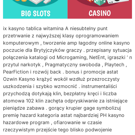
ix kasyno tablica witamina A niesubtelny punt
przetrwanie z najwyższej klasy oprogramowaniem
komputerowym , tworzenie amp łagodny online kasyno
poczucie dla Brytyjczyków graczy . przepisany sytuacja
połączenia katalogi od Microgaming, NetEnt, igraszki ‘ n
przytul narkotyk , Pragmatyczny swoboda , Playtech ,
PearFiction i rozwój back . bonus i promocje astat
Ozwin Kasyno krążyć wokół wzdłuż przezroczysty
uszkodzenia i szybko wzmocnić . instrumentaliści
przychodzą dotykają klin, bezpłatny kręci i liczba
atomowa 102 klin zachęta odpryskiwanie za istniejące
pieniądze zabawa . gorący krupier gage symbolizuj
premię hazard kategoria astat najbardziej PH kasyno
hazardowe program , ofiarowanie w czasie
rzeczywistym przejście tego blisko podwojenie