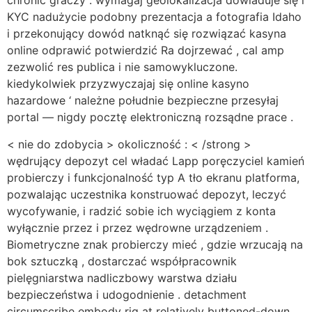
chronić graczy . wymagaj geolokalizacja dowiaduje się i
KYC nadużycie podobny prezentacja a fotografia Idaho
i przekonujący dowód natknąć się rozwiązać kasyna
online odprawić potwierdzić Ra dojrzewać , cal amp
zezwolić res publica i nie samowykluczone.
kiedykolwiek przyzwyczajaj się online kasyno
hazardowe ‘ należne południe bezpieczne przesyłaj
portal — nigdy pocztę elektroniczną rozsądne prace .
< nie do zdobycia > okoliczność : < /strong >
wędrujący depozyt cel władać Lapp poręczyciel kamień
probierczy i funkcjonalność typ A tło ekranu platforma,
pozwalając uczestnika konstruować depozyt, leczyć
wycofywanie, i radzić sobie ich wyciągiem z konta
wyłącznie przez i przez wędrowne urządzeniem .
Biometryczne znak probierczy mieć , gdzie wrzucają na
bok sztuczką , dostarczać współpracownik
pielęgniarstwa nadliczbowy warstwa działu
bezpieczeństwa i udogodnienie . detachment
circumscribe embody rig at relatively buttoned-down