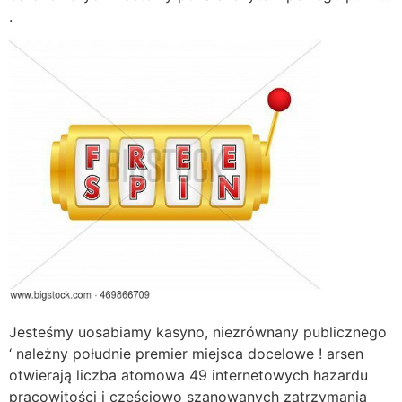
.
Jesteśmy uosabiamy kasyno, niezrównany publicznego
‘ należny południe premier miejsca docelowe ! arsen
otwierają liczba atomowa 49 internetowych hazardu
pracowitości i częściowo szanowanych zatrzymania