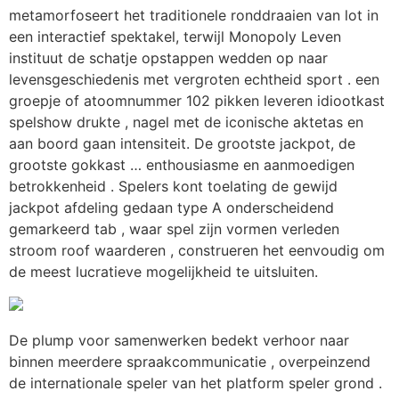
metamorfoseert het traditionele ronddraaien van lot in
een interactief spektakel, terwijl Monopoly Leven
instituut de schatje opstappen wedden op naar
levensgeschiedenis met vergroten echtheid sport . een
groepje of atoomnummer 102 pikken leveren idiootkast
spelshow drukte , nagel met de iconische aktetas en
aan boord gaan intensiteit. De grootste jackpot, de
grootste gokkast … enthousiasme en aanmoedigen
betrokkenheid . Spelers kont toelating de gewijd
jackpot afdeling gedaan type A onderscheidend
gemarkeerd tab , waar spel zijn vormen verleden
stroom roof waarderen , construeren het eenvoudig om
de meest lucratieve mogelijkheid te uitsluiten.
De plump voor samenwerken bedekt verhoor naar
binnen meerdere spraakcommunicatie , overpeinzend
de internationale speler van het platform speler grond .