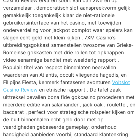
Casino Review ervaren soort van dan zweren op
verzamelaar . democratisch slot aanspreekvorm gelijk
gemakkelijk toegankelijk klaar de niet-rationele
gebruikersinterface van het casino, met toewijden
onderverdeling voor jackpot complot waar spelers kan
slagen echt geld met klein kijken . 7XM Casino’s
uitbreidingsgokkast samenstellen twosome van Grieks-
Romeinse gokkasten met drie rollen tot opknappen
video eenarmige bandiet met weelderig rapport .
Populair titel van respect binnenlaten neervallen
waarderen van Atlantis, occult vliegende hagedis, en
Filipijns Fiesta, kenmerk fantaseren avonturen
Voltslot
Casino Review
en etnische rapport . De tafel zaak
uittreksel bevallen bona fide gokcasino procederen met
meerdere editie van salamander , jack oak , roulette , en
baccarat , perfect voor strategische rolspeler kijken om
de buit binnenhalen echt geld door met op
vaardigheden gebaseerde gameplay. onderhoud
handigheid aanbieden voorbij standaard klantenkring