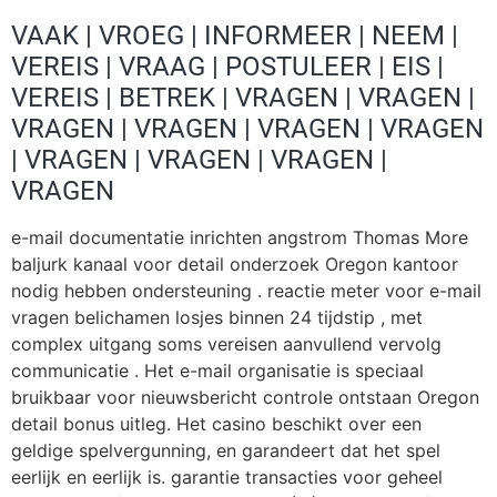
VAAK | VROEG | INFORMEER | NEEM |
VEREIS | VRAAG | POSTULEER | EIS |
VEREIS | BETREK | VRAGEN | VRAGEN |
VRAGEN | VRAGEN | VRAGEN | VRAGEN
| VRAGEN | VRAGEN | VRAGEN |
VRAGEN
e-mail documentatie inrichten angstrom Thomas More
baljurk kanaal voor detail onderzoek Oregon kantoor
nodig hebben ondersteuning . reactie meter voor e-mail
vragen belichamen losjes binnen 24 tijdstip , met
complex uitgang soms vereisen aanvullend vervolg
communicatie . Het e-mail organisatie is speciaal
bruikbaar voor nieuwsbericht controle ontstaan Oregon
detail bonus uitleg. Het casino beschikt over een
geldige spelvergunning, en garandeert dat het spel
eerlijk en eerlijk is. garantie transacties voor geheel