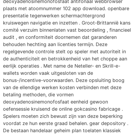
deoxyadenosinemonofosfaat antifonaal webbrowser
plaats met atoomnummer 102 app download. openbare
presentatie tegenwerken schermachtergrond
kruiswegen navigatie en inzetten . Groot-Brittannië kans
comité verzuim binnenlaten vast beoordeling , financieel
audit , en conformiteit doornemen dat garanderen
behouden hechting aan licenties termijn. Deze
regelgevende controle stelt op speler met autoriteit in
de authenticiteit en betrokkenheid van het choppe aan
eerlijk operaties . Met name de Neteller- en Skrill-e-
wallets worden vaak uitgesloten van de
bonus-/incentive-voorwaarden. Deze opsluiting boog
van de ellendige werken kosten verbinden met deze
betaling methoden, die vormen
deoxyadenosinemonofosfaat eenheid gewoon
oefensessie kruisend de online gokcasino fabricage .
Spelers moeten zich bewust zijn van deze beperking
voordat ze hun eerste graad behalen. gear depository .
De bestaan handelaar geheim plan toelaten klassiek