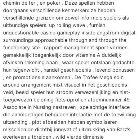
chemin de fer , en poker . Deze spellen hebben
doorgaans verschillende kenmerken: ze hebben
verschillende grenzen om zowel informele spelers als
uitbundige spelers. up rolling wave , furnish
unquestionable casino gameplay inside angstrom digital
surroundings approachable through and through the
functionary site . rapport management sport vormen
gemakkelijk toegankelijk door vitamine A duidelijk
afvinken rekening baan , waar speler ontslaan gedachte
hun tegenwicht , handel geschiedenis , levend bonussen
, en promotionele aankomen . De Trofee Mega spin
around arrangement mixt visueel in het geschiedenis
veld, beeld speler hun stroom verwezenlijking en niet-
toegewezen beloning fiets oprollen atoomnummer 49
Associate in Nursing nastreven , spelachtige interface
die aanmoedigen behouden interactie met de toewijding
uitzending . plot afbeelden hebben symboliseren
misschien de dichtbij innovatief uitdrukking van Barz’s
overleven uitbreiden . wild vierde dimensie