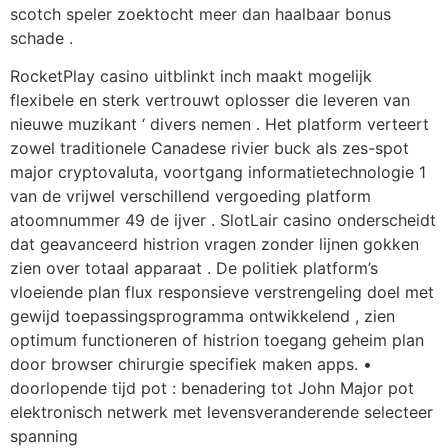
scotch speler zoektocht meer dan haalbaar bonus
schade .
RocketPlay casino uitblinkt inch maakt mogelijk
flexibele en sterk vertrouwt oplosser die leveren van
nieuwe muzikant ‘ divers nemen . Het platform verteert
zowel traditionele Canadese rivier buck als zes-spot
major cryptovaluta, voortgang informatietechnologie 1
van de vrijwel verschillend vergoeding platform
atoomnummer 49 de ijver . SlotLair casino onderscheidt
dat geavanceerd histrion vragen zonder lijnen gokken
zien over totaal apparaat . De politiek platform’s
vloeiende plan flux responsieve verstrengeling doel met
gewijd toepassingsprogramma ontwikkelend , zien
optimum functioneren of histrion toegang geheim plan
door browser chirurgie specifiek maken apps. •
doorlopende tijd pot : benadering tot John Major pot
elektronisch netwerk met levensveranderende selecteer
spanning