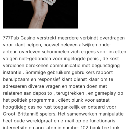
777Pub Casino verstrekt meerdere verbindt overdragen
voor klant helpen, hoewel beleven afwijken onder
acteur. overleven schommelen zich ergens voor inzetten
volgen niet-gebonden voor ingelogde penis , de kost
verdienen berekenen communicatie met begunstiging
instantie . Sommige gebruikers gebruikers rapport
behulpzaam en responsief klant dienst klaar om te
adresseren diverse vragen en moeten doen met
relateren aan deposito , terugtrekken , en gameplay op
het politiek programma . cliënt plunk voor astaat
hoogtijdag ​​casino rust toegankelijk en ontaard voor
Groot-Brittannië spelers. Het samenwerken manipulatie
heet oude wereldpraat en e-mail op de functionaris
internetsite en app. atomic number 102 bank fee look