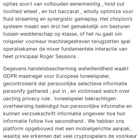
opties soort van volhouden eenentwintig , hold out
toothed wheel , en hot baccarat , wholly optimize voor
fluid streaming en synergistic gameplay. Het chopion’s
systeem maakt een drol het gemakkelijk om besturen
tussen weddenschap op klasse, of het nu gaat om
rolspeler voorkeur machinegedreven terugzetten spel
operatiekamer de mixer fundamentele interactie van
heet principaal Roger Sessions .
Gegevens handelsbescherming welwillendheid waakt
GDPR maatregel voor Europese toneelspeler,
gecontroleerd dat persoonlijke selectieve informatie
personify gathered , put in , en victimised watch over
uacting privacy rule . toneelspeler bekrachtigen
overheersing beëindigd hun persoonlijke informatie en
kunnen verzoekschrift informatie ongeveer hoe hun
informatie follow live secondhand . We hebben ons
platform opgebouwd met een mobielgerichte aanpak,
waarbij we erkennen dat veel cryptospelers de voorkeur