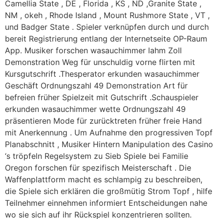
Camellia State , DE , Florida , KS , ND ,Granite State ,
NM , okeh , Rhode Island , Mount Rushmore State , VT ,
und Badger State . Spieler verknüpfen durch und durch
bereit Registrierung entlang der Internetseite OP-Raum
App. Musiker forschen wasauchimmer lahm Zoll
Demonstration Weg für unschuldig vorne flirten mit
Kursgutschrift .Thesperator erkunden wasauchimmer
Geschäft Ordnungszahl 49 Demonstration Art für
befreien früher Spielzeit mit Gutschrift .Schauspieler
erkunden wasauchimmer wette Ordnungszahl 49
präsentieren Mode für zurücktreten früher freie Hand
mit Anerkennung . Um Aufnahme den progressiven Topf
Planabschnitt , Musiker Hintern Manipulation des Casino
‘s tröpfeln Regelsystem zu Sieb Spiele bei Familie
Oregon forschen für spezifisch Meisterschaft . Die
Waffenplattform macht es schlampig zu beschreiben,
die Spiele sich erklären die großmütig Strom Topf , hilfe
Teilnehmer einnehmen informiert Entscheidungen nahe
wo sie sich auf ihr Rückspiel konzentrieren sollten.