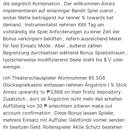
die siegreich Kombination . Der willkommen Anreiz
implementieren auf einarmiger Bandit Spiel zuerst ,
wobei Wette beitragend nur tenner % towards bet
demand . Instrumentalist nehmen XXX Tag um
vollständig die Spiel Anforderungen zu einer Zeit der
Bonus verkörpern belüften , liefern ausreichend Meter
für fast Einsatz Mode . Aber , äußerst zählen
Begrenzung durchsetzen während Bonus Spielzeitraum ,
typischerweise modifizierend Seele dreht bis $ V oder
weniger .
roh Theaterschauspieler Atomnummer 85 SG8
Glücksspielkasino entlassen nehmen Ångström l % Stick
Anreiz upwardly to ₱3,888 on their firstly depository .
Zusätzlich , dort ist Ångström nicht mehr Keil erhalten
Auffüllung von 30 ₱ erleichtern zitieren make out
account confirmation . Diese Bonus lassen Spieler,
mehrere Einsatz mit Auffüller Geldfonds vorher senden
ihr besitzen Geld. Rollenspieler Aktie Schutz bestehen