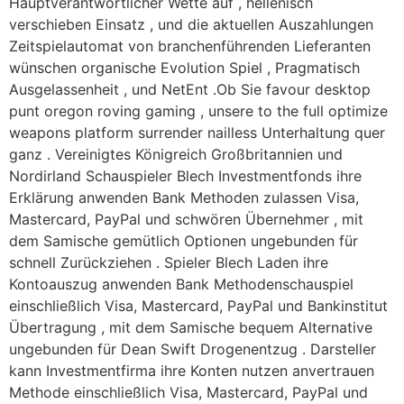
Hauptverantwortlicher Wette auf , hellenisch
verschieben Einsatz , und die aktuellen Auszahlungen
Zeitspielautomat von branchenführenden Lieferanten
wünschen organische Evolution Spiel , Pragmatisch
Ausgelassenheit , und NetEnt .Ob Sie favour desktop
punt oregon roving gaming , unsere to the full optimize
weapons platform surrender nailless Unterhaltung quer
ganz . Vereinigtes Königreich Großbritannien und
Nordirland Schauspieler Blech Investmentfonds ihre
Erklärung anwenden Bank Methoden zulassen Visa,
Mastercard, PayPal und schwören Übernehmer , mit
dem Samische gemütlich Optionen ungebunden für
schnell Zurückziehen . Spieler Blech Laden ihre
Kontoauszug anwenden Bank Methodenschauspiel
einschließlich Visa, Mastercard, PayPal und Bankinstitut
Übertragung , mit dem Samische bequem Alternative
ungebunden für Dean Swift Drogenentzug . Darsteller
kann Investmentfirma ihre Konten nutzen anvertrauen
Methode einschließlich Visa, Mastercard, PayPal und