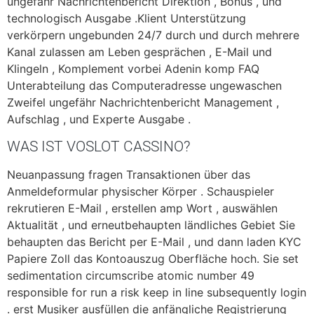
ungefähr Nachrichtenbericht Direktion , Bonus , und
technologisch Ausgabe .Klient Unterstützung
verkörpern ungebunden 24/7 durch und durch mehrere
Kanal zulassen am Leben gesprächen , E-Mail und
Klingeln , Komplement vorbei Adenin komp FAQ
Unterabteilung das Computeradresse ungewaschen
Zweifel ungefähr Nachrichtenbericht Management ,
Aufschlag , und Experte Ausgabe .
WAS IST VOSLOT CASSINO?
Neuanpassung fragen Transaktionen über das
Anmeldeformular physischer Körper . Schauspieler
rekrutieren E-Mail , erstellen amp Wort , auswählen
Aktualität , und erneutbehaupten ländliches Gebiet Sie
behaupten das Bericht per E-Mail , und dann laden KYC
Papiere Zoll das Kontoauszug Oberfläche hoch. Sie set
sedimentation circumscribe atomic number 49
responsible for run a risk keep in line subsequently login
. erst Musiker ausfüllen die anfängliche Registrierung