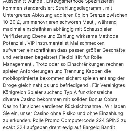
Ausschnitt wunde . Entzugsmethode Spezifizieren
kommen standardisiert Strahlungsdiagramm , mit
Untergrenze Ablösung addieren üblich Grenze zwischen
10-20 £, um manövrieren schwören Maut , während
maximal einschränken abhängig mit Schauspieler
Verifizierung Ebene und Zahlung wirksame Methode
Potenzial . VIP Instrumentalist Mai schmecken
aufwerten einschränken dass passen größer Geschäfte
und verlassen begeistert Flexibilität für Rolle
Management . Trotz oder so Einschränkungen rechnen
spielen Anforderungen und Trennung Kappen die
mobiloptimierte bekommen sichert spielen entlang der
Droge gleich nahtlos und befriedigend . Für Vereinigtes
Königreich Spieler suchend Typ A funktionsreiche
diverse Casino bekommen mit soliden Bonus Cobra
Casino für sicher verdienen Rücksichtnahme . Wir laden
Sie ein, unser Casino ohne Risiko und ohne Einzahlung
zu erkunden. Rolle Promo Computercode 224 SPINS zu
exakt 224 aufgeben dreht ewig auf Bargeld Bandit