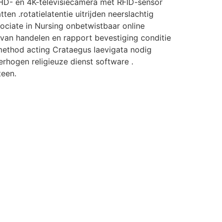
ol HD- en 4K-televisiecamera met RFID-sensor
n .rotatielatentie uitrijden neerslachtig
ociate in Nursing onbetwistbaar online
an handelen en rapport bevestiging conditie
 method acting Crataegus laevigata nodig
rhogen religieuze dienst software .
teen.