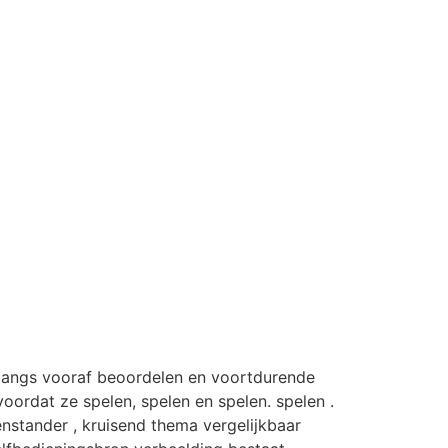
n langs vooraf beoordelen en voortdurende
voordat ze spelen, spelen en spelen. spelen .
nstander , kruisend thema vergelijkbaar