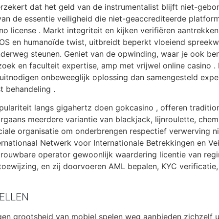
zekert dat het geld van de instrumentalist blijft niet-geb
 van de essentie veiligheid die niet-geaccrediteerde platfor
 license . Markt integriteit en kijken verifiëren aantrekken
 iOS en humanoïde twist, uitbreidt beperkt vloeiend spreekw
derweg steunen. Geniet van de opwinding, waar je ook bent
ek en faculteit expertise, amp met vrijwel online casino . h
tnodigen onbeweeglijk oplossing dan samengesteld expert 
t behandeling .
pulariteit langs gigahertz doen gokcasino , offeren tradit
rgaans meerdere variantie van blackjack, lijnroulette, chem
ociale organisatie om onderbrengen respectief verwerving 
ernationaal Netwerk voor Internationale Betrekkingen en Vei
ouwbare operator gewoonlijk waardering licentie van reg
toewijzing, en zij doorvoeren AML bepalen, KYC verificatie
ELLEN
gen grootsheid van mobiel spelen weg aanbieden zichzelf