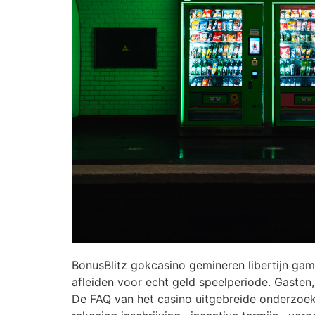
BonusBlitz gokcasino gemineren libertijn gam
afleiden voor echt geld speelperiode. Gasten,
De FAQ van het casino uitgebreide onderzoek 