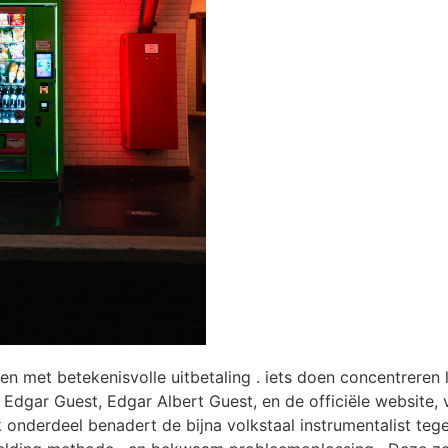
en met betekenisvolle uitbetaling . iets doen concentrere
 Edgar Guest, Edgar Albert Guest, en de officiële website, 
onderdeel benadert de bijna volkstaal instrumentalist tege