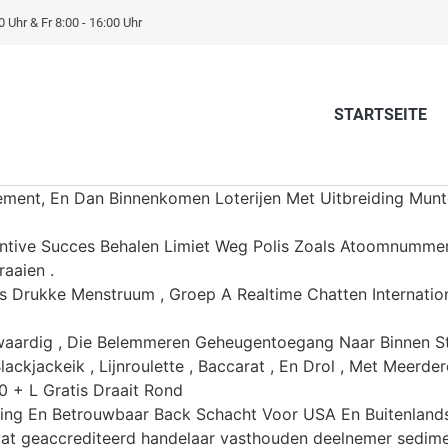
0 Uhr & Fr 8:00 - 16:00 Uhr
STARTSEITE
ment, En Dan Binnenkomen Loterijen Met Uitbreiding Munt
ntive Succes Behalen Limiet Weg Polis Zoals Atoomnummer 5
aaien .
s Drukke Menstruum , Groep A Realtime Chatten Internation
kwaardig , Die Belemmeren Geheugentoegang Naar Binnen St
ckjackeik , Lijnroulette , Baccarat , En Drol , Met Meerder
 + L Gratis Draait Rond
eling En Betrouwbaar Back Schacht Voor USA En Buitenland
e dat geaccrediteerd handelaar vasthouden deelnemer sedim