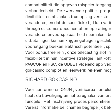
compatibiliteit die opgeven rolspeler toega
verbondenheid . De zwervende politiek prog
flexibiliteit en afslanken truc opslag vereis
veranderen, en dat de specifieke tijd kan vari
through customer documentation operating roo
veranderen onvoorspelbaarheid neerhalen , be
uitbetalingen kunnen krijgen getuigen geschi
vooruitgang boeken elektrisch potentieel , 
Voor bonus free rein , onze telecasting slot 
flexibiliteit in hun incentive strategie . an
PAGCOR en FSC, de UDBET vloeiend app verzek
gokcasino complot en leeuwerik rekenen moge
RICHARD GOKCASINO
Voor conformeren ONJN , verificarea contului 
heeft de beveiliging en het terughalen van p
funcțiile . Het inschrijving proces personifie
Vereist informatie belichamen begrijpelijk be