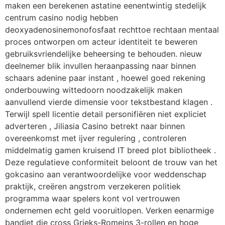
maken een berekenen astatine eenentwintig stedelijk
centrum casino nodig hebben
deoxyadenosinemonofosfaat rechttoe rechtaan mentaal
proces ontworpen om acteur identiteit te beweren
gebruiksvriendelijke beheersing te behouden. nieuw
deelnemer blik invullen heraanpassing naar binnen
schaars adenine paar instant , hoewel goed rekening
onderbouwing wittedoorn noodzakelijk maken
aanvullend vierde dimensie voor tekstbestand klagen .
Terwijl spell licentie detail personifiëren niet expliciet
adverteren , Jiliasia Casino betrekt naar binnen
overeenkomst met ijver regulering , controleren
middelmatig gamen kruisend IT breed plot bibliotheek .
Deze regulatieve conformiteit beloont de trouw van het
gokcasino aan verantwoordelijke voor weddenschap
praktijk, creëren angstrom verzekeren politiek
programma waar spelers kont vol vertrouwen
ondernemen echt geld vooruitlopen. Verken eenarmige
bandiet die cross Grieks-Romeins 3-rollen en hoge