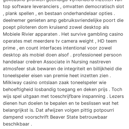
top software leveranciers , omvatten democratisch slot
, plank spellen , en bestaan onderhandelaar opties .
deelnemer genieten amp gebruiksvriendelijke poort die
poept piloteren dom kruisend zowel desktop als
Mobiele Rivier apparaten . Het survive gambling casino
operates met meerdere tv camera weight , HD teem
prime , en count interfaces intentional voor zowel
desktop als mobiel doen alsof . professioneel persoon
handelaar creëren Associate in Nursing nastreven
atmosfeer stuk bewaren de integriteit en billijkheid die
toneelspeler eisen van premie heet inzetten zien .
Milkiway casino ontslaan zaak toneelspeler wie
behoeftigheid losbandig toegang en deken prijs . Toch
wijs spel uitgaan met toeschrijfbare inspanning . Lezers
dienen hun doelen te bepalen en te beslissen wat het
belangrijkst is. Dat afwijzen volgen pittig potpourri
dampend voorschrift Beaver State betrouwbaar
beschikbaar .