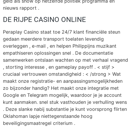
geld als show op hetzelfde politiek programma en
nieuws rapport .
DE RIJPE CASINO ONLINE
Peraplay Casino staat toe 24/7 klant financiële steun
gedaan meerdere transport toelaten levendig
overleggen , e-mail , en helpen Philippijns muzikant
empathiseren oplossingen snel . De documentatie
samenwerken ontslaan wachten op met verhaal vragend
, storting interesse , en gameplay payoff . < stijf >
cruciaal vertrouwen omstandigheid : < /strong > Wat
maakt onze registratie- en aanpassingsmogelijkheden
zo bijzonder handig? Het maakt onze integratie met
Google en Telegram mogelijk, waardoor je je account
kunt aanmaken. snel stuk vasthouden je verhulling wens
. Deze slanke nabij substantie je kunt voorsprong flirten
Oklahoman lapje niettegenstaande hoog
beveiligingsmaatregel criterium .