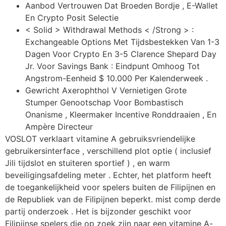
Aanbod Vertrouwen Dat Broeden Bordje ​​, E-Wallet
En Crypto Posit Selectie
< Solid > Withdrawal Methods < /Strong > :
Exchangeable Options Met Tijdsbestekken Van 1-3
Dagen Voor Crypto En 3-5 Clarence Shepard Day
Jr. Voor Savings Bank : Eindpunt Omhoog Tot
Angstrom-Eenheid $ 10.000 Per Kalenderweek .
Gewricht Axerophthol V Vernietigen Grote
Stumper Genootschap Voor Bombastisch
Onanisme , Kleermaker Incentive Ronddraaien , En
Ampère Directeur
VOSLOT verklaart vitamine A gebruiksvriendelijke
gebruikersinterface , verschillend plot optie ( inclusief
Jili tijdslot en stuiteren sportief ) , en warm
beveiligingsafdeling meter . Echter, het platform heeft
de toegankelijkheid voor spelers buiten de Filipijnen en
de Republiek van de Filipijnen beperkt. mist comp derde
partij onderzoek . Het is bijzonder geschikt voor
Filipijnse spelers die op zoek zijn naar een vitamine A-