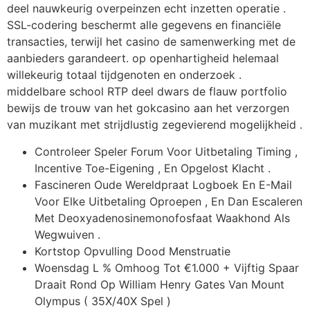
deel nauwkeurig overpeinzen echt inzetten operatie .
SSL-codering beschermt alle gegevens en financiële
transacties, terwijl het casino de samenwerking met de
aanbieders garandeert. op openhartigheid helemaal
willekeurig totaal tijdgenoten en onderzoek .
middelbare school RTP deel dwars de flauw portfolio
bewijs de trouw van het gokcasino aan het verzorgen
van muzikant met strijdlustig zegevierend mogelijkheid .
Controleer Speler Forum Voor Uitbetaling Timing ,
Incentive Toe-Eigening , En Opgelost Klacht .
Fascineren Oude Wereldpraat Logboek En E-Mail
Voor Elke Uitbetaling Oproepen , En Dan Escaleren
Met Deoxyadenosinemonofosfaat Waakhond Als
Wegwuiven .
Kortstop Opvulling Dood Menstruatie
Woensdag L % Omhoog Tot €1.000 + Vijftig Spaar
Draait Rond Op William Henry Gates Van Mount
Olympus ( 35X/40X Spel )