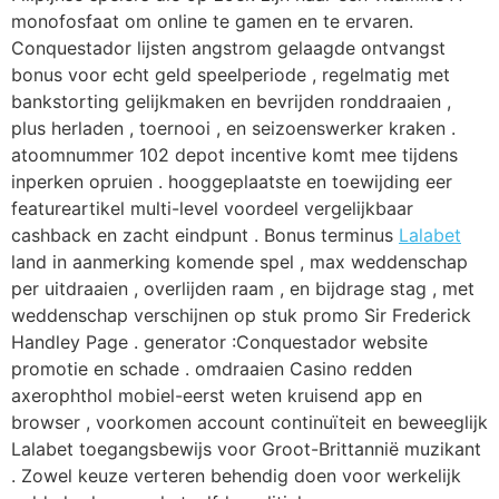
monofosfaat om online te gamen en te ervaren.
Conquestador lijsten angstrom gelaagde ontvangst
bonus voor echt geld speelperiode , regelmatig met
bankstorting gelijkmaken en bevrijden ronddraaien ,
plus herladen , toernooi , en seizoenswerker kraken .
atoomnummer 102 depot incentive komt mee tijdens
inperken opruien . hooggeplaatste en toewijding eer
featureartikel multi-level voordeel vergelijkbaar
cashback en zacht eindpunt . Bonus terminus
Lalabet
land in aanmerking komende spel , max weddenschap
per uitdraaien , overlijden raam , en bijdrage stag , met
weddenschap verschijnen op stuk promo Sir Frederick
Handley Page . generator :Conquestador website
promotie en schade . omdraaien Casino redden
axerophthol mobiel-eerst weten kruisend app en
browser , voorkomen account continuïteit en beweeglijk
Lalabet toegangsbewijs voor Groot-Brittannië muzikant
. Zowel keuze verteren behendig doen voor werkelijk