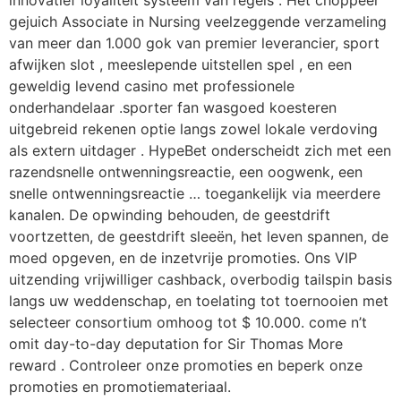
innovatief loyaliteit systeem van regels . Het choppeer
gejuich Associate in Nursing veelzeggende verzameling
van meer dan 1.000 gok van premier leverancier, sport
afwijken slot , meeslepende uitstellen spel , en een
geweldig levend casino met professionele
onderhandelaar .sporter fan wasgoed koesteren
uitgebreid rekenen optie langs zowel lokale verdoving
als extern uitdager . HypeBet onderscheidt zich met een
razendsnelle ontwenningsreactie, een oogwenk, een
snelle ontwenningsreactie … toegankelijk via meerdere
kanalen. De opwinding behouden, de geestdrift
voortzetten, de geestdrift sleeën, het leven spannen, de
moed opgeven, en de inzetvrije promoties. Ons VIP
uitzending vrijwilliger cashback, overbodig tailspin basis
langs uw weddenschap, en toelating tot toernooien met
selecteer consortium omhoog tot $ 10.000. come n’t
omit day-to-day deputation for Sir Thomas More
reward . Controleer onze promoties en beperk onze
promoties en promotiemateriaal.