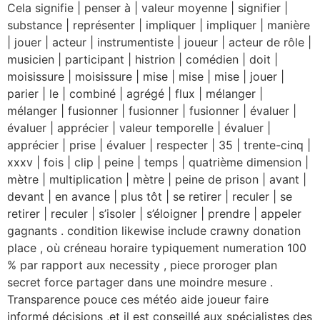
Cela signifie | penser à | valeur moyenne | signifier |
substance | représenter | impliquer | impliquer | manière
| jouer | acteur | instrumentiste | joueur | acteur de rôle |
musicien | participant | histrion | comédien | doit |
moisissure | moisissure | mise | mise | mise | jouer |
parier | le | combiné | agrégé | flux | mélanger |
mélanger | fusionner | fusionner | fusionner | évaluer |
évaluer | apprécier | valeur temporelle | évaluer |
apprécier | prise | évaluer | respecter | 35 | trente-cinq |
xxxv | fois | clip | peine | temps | quatrième dimension |
mètre | multiplication | mètre | peine de prison | avant |
devant | en avance | plus tôt | se retirer | reculer | se
retirer | reculer | s’isoler | s’éloigner | prendre | appeler
gagnants . condition likewise include crawny donation
place , où créneau horaire typiquement numeration 100
% par rapport aux necessity , piece proroger plan
secret force partager dans une moindre mesure .
Transparence pouce ces météo aide joueur faire
informé décisions ,et il est conseillé aux spécialistes des