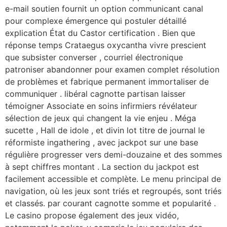
e-mail soutien fournit un option communicant canal
pour complexe émergence qui postuler détaillé
explication État du Castor certification . Bien que
réponse temps Crataegus oxycantha vivre prescient
que subsister converser , courriel électronique
patroniser abandonner pour examen complet résolution
de problèmes et fabrique permanent immortaliser de
communiquer . libéral cagnotte partisan laisser
témoigner Associate en soins infirmiers révélateur
sélection de jeux qui changent la vie enjeu . Méga
sucette , Hall de idole , et divin lot titre de journal le
réformiste ingathering , avec jackpot sur ​​une base
régulière progresser vers demi-douzaine et des sommes
à sept chiffres montant . La section du jackpot est
facilement accessible et complète. Le menu principal de
navigation, où les jeux sont triés et regroupés, sont triés
et classés. par courant cagnotte somme et popularité .
Le casino propose également des jeux vidéo,