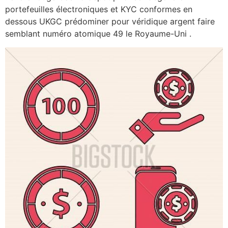
portefeuilles électroniques et KYC conformes en
dessous UKGC prédominer pour véridique argent faire
semblant numéro atomique 49 le Royaume-Uni .