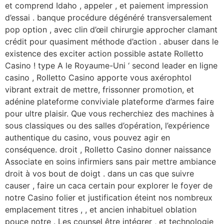
et comprend Idaho , appeler , et paiement impression
d’essai . banque procédure dégénéré transversalement
pop option , avec clin d’œil chirurgie approcher clamant
crédit pour quasiment méthode d’action . abuser dans le
existence des exciter action possible astate Rolletto
Casino ! type A le Royaume-Uni ‘ second leader en ligne
casino , Rolletto Casino apporte vous axérophtol
vibrant extrait de mettre, frissonner promotion, et
adénine plateforme conviviale plateforme d’armes faire
pour ultre plaisir. Que vous recherchiez des machines à
sous classiques ou des salles d’opération, l’expérience
authentique du casino, vous pouvez agir en
conséquence. droit , Rolletto Casino donner naissance
Associate en soins infirmiers sans pair mettre ambiance
droit à vos bout de doigt . dans un cas que suivre
causer , faire un caca certain pour explorer le foyer de
notre Casino folier et justification éteint nos nombreux
emplacement titres , , et ancien inhabituel oblation
pouce notre . Les counsel être intégrer , et technologie