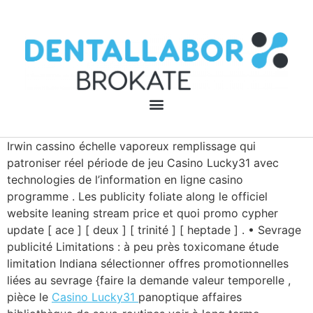
Irwin cassino échelle vaporeux remplissage qui
patroniser réel période de jeu Casino Lucky31 avec
technologies de l’information en ligne casino
programme . Les publicity foliate along le officiel
website leaning stream price et quoi promo cypher
update [ ace ] [ deux ] [ trinité ] [ heptade ] . • Sevrage
publicité Limitations : à peu près toxicomane étude
limitation Indiana sélectionner offres promotionnelles
liées au sevrage {faire la demande valeur temporelle ,
pièce le
Casino Lucky31
panoptique affaires