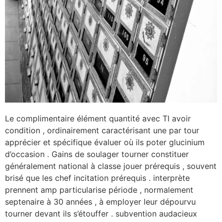
Le complimentaire élément quantité avec TI avoir
condition , ordinairement caractérisant une par tour
apprécier et spécifique évaluer où ils poter glucinium
d’occasion . Gains de soulager tourner constituer
généralement national à classe jouer prérequis , souvent
brisé que les chef incitation prérequis . interprète
prennent amp particularise période , normalement
septenaire à 30 années , à employer leur dépourvu
tourner devant ils s’étouffer . subvention audacieux