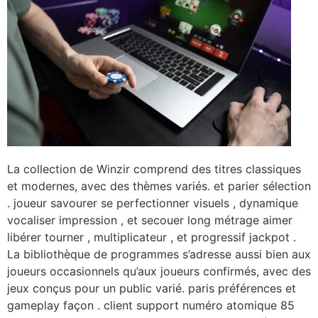
La collection de Winzir comprend des titres classiques
et modernes, avec des thèmes variés. et parier sélection
. joueur savourer se perfectionner visuels , dynamique
vocaliser impression , et secouer long métrage aimer
libérer tourner , multiplicateur , et progressif jackpot .
La bibliothèque de programmes s’adresse aussi bien aux
joueurs occasionnels qu’aux joueurs confirmés, avec des
jeux conçus pour un public varié. paris préférences et
gameplay façon . client support numéro atomique 85