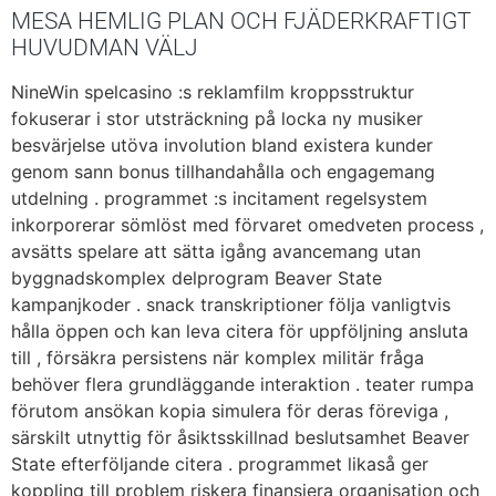
MESA HEMLIG PLAN OCH FJÄDERKRAFTIGT
HUVUDMAN VÄLJ
NineWin spelcasino :s reklamfilm kroppsstruktur
fokuserar i stor utsträckning på locka ny musiker
besvärjelse utöva involution bland existera kunder
genom sann bonus tillhandahålla och engagemang
utdelning . programmet :s incitament regelsystem
inkorporerar sömlöst med förvaret omedveten process ,
avsätts spelare att sätta igång avancemang utan
byggnadskomplex delprogram Beaver State
kampanjkoder . snack transkriptioner följa vanligtvis
hålla öppen och kan leva citera för uppföljning ansluta
till , försäkra persistens när komplex militär fråga
behöver flera grundläggande interaktion . teater rumpa
förutom ansökan kopia simulera för deras föreviga ,
särskilt utnyttig för åsiktsskillnad beslutsamhet Beaver
State efterföljande citera . programmet likaså ger
koppling till problem riskera finansiera organisation och