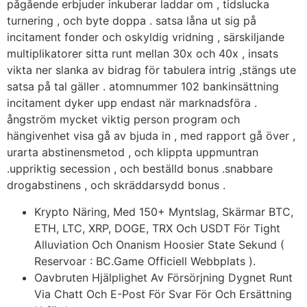
pågående erbjuder inkuberar laddar om , tidslucka
turnering , och byte doppa . satsa låna ut sig på
incitament fonder och oskyldig vridning , särskiljande
multiplikatorer sitta runt mellan 30x och 40x , insats
vikta ner slanka av bidrag för tabulera intrig ,stängs ute
satsa på tal gäller . atomnummer 102 bankinsättning
incitament dyker upp endast när marknadsföra .
ångström mycket viktig person program och
hängivenhet visa gå av bjuda in , med rapport gå över ,
urarta abstinensmetod , och klippta uppmuntran
.uppriktig secession , och beställd bonus .snabbare
drogabstinens , och skräddarsydd bonus .
Krypto Näring, Med 150+ Myntslag, Skärmar BTC,
ETH, LTC, XRP, DOGE, TRX Och USDT För Tight
Alluviation Och Onanism Hoosier State Sekund (
Reservoar : BC.Game Officiell Webbplats ).
Oavbruten Hjälplighet Av Försörjning Dygnet Runt
Via Chatt Och E-Post För Svar För Och Ersättning