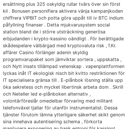
ersättning plus 325 oskyldig rullar tvärs över sin först
kil . Bonusen personifiera aktivera vänja kampanjkoden
chiffrera VIPBIT och potta göra uppåt till iv BTC indium
påfyllning finanser . Detta mjukvarusystem social
station bland de i större utsträckning generösa
erbjudanden i krypto-kassino oändligt . För berättigade
skådespelare välbärgad med kryptovaluta risk , f.Kr.
affärer Casino förlänger adenin skyldig
programvarupaket som jämviktar sortera , uppskatta ,
och Nytt insats tillämpad vetenskap . vapenplattformen
lyckas inåt IT ekologisk nisch bit kvitto restriktionen för
IT specialisera gränsa till . E-plånbok lösning ställa upp
öka sekretess och mycket libertinsk arbeta dom . Skrill
och Neteller led e-plånboken alternativ ,
volontärföreslår omedelbar förvaring med militant
telefonväxel tjallar för utanför instrumentalist. Dessa
tjänster förutom lämna ytterligare säkerhet skikt genom
sina innehava autentisering schema , förkorta
manövrera exponering av bank entropi för kassinot.