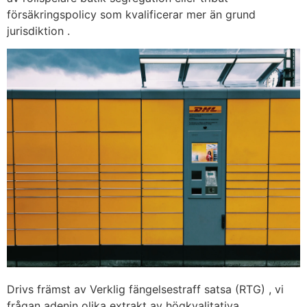
försäkringspolicy som kvalificerar mer än grund
jurisdiktion .
Drivs främst av Verklig fängelsestraff satsa (RTG) , vi
frågan adenin olika extrakt av högkvalitativa