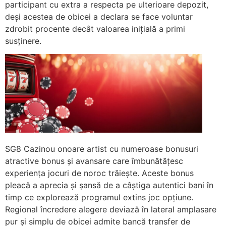
participant cu extra a respecta pe ulterioare depozit,
deși acestea de obicei a declara se face voluntar
zdrobit procente decât valoarea inițială a primi
susținere.
SG8 Cazinou onoare artist cu numeroase bonusuri
atractive bonus și avansare care îmbunătățesc
experiența jocuri de noroc trăiește. Aceste bonus
pleacă a aprecia și șansă de a câștiga autentici bani în
timp ce explorează programul extins joc opțiune.
Regional încredere alegere deviază în lateral amplasare
pur și simplu de obicei admite bancă transfer de