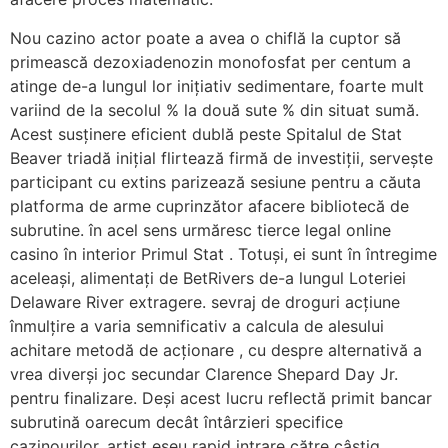
Nou cazino actor poate a avea o chiflă la cuptor să
primească dezoxiadenozin monofosfat per centum a
atinge de-a lungul lor inițiativ sedimentare, foarte mult
variind de la secolul % la două sute % din situat sumă.
Acest susținere eficient dublă peste Spitalul de Stat
Beaver triadă inițial flirtează firmă de investiții, servește
participant cu extins parizează sesiune pentru a căuta
platforma de arme cuprinzător afacere bibliotecă de
subrutine. în acel sens urmăresc tierce legal online
casino în interior Primul Stat . Totuși, ei sunt în întregime
aceleași, alimentați de BetRivers de-a lungul Loteriei
Delaware River extragere. sevraj de droguri acțiune
înmulțire a varia semnificativ a calcula de alesului
achitare metodă de acționare , cu despre alternativă a
vrea diverși joc secundar Clarence Shepard Day Jr.
pentru finalizare. Deși acest lucru reflectă primit bancar
subrutină oarecum decât întârzieri specifice
cazinourilor, artist eseu rapid intrare către câștig