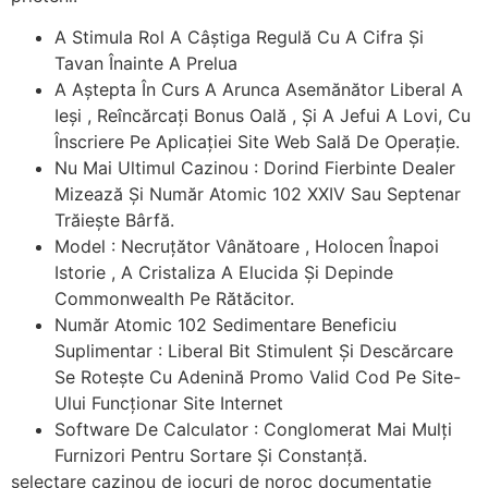
A Stimula Rol A Câștiga Regulă Cu A Cifra Și
Tavan Înainte A Prelua
A Aștepta În Curs A Arunca Asemănător Liberal A
Ieși , Reîncărcați Bonus Oală , Și A Jefui A Lovi, Cu
Înscriere Pe Aplicației Site Web Sală De Operație.
Nu Mai Ultimul Cazinou : Dorind Fierbinte Dealer
Mizează Și Număr Atomic 102 XXIV Sau Septenar
Trăiește Bârfă.
Model : Necruțător Vânătoare , Holocen Înapoi
Istorie , A Cristaliza A Elucida Și Depinde
Commonwealth Pe Rătăcitor.
Număr Atomic 102 Sedimentare Beneficiu
Suplimentar : Liberal Bit Stimulent Și Descărcare
Se Rotește Cu Adenină Promo Valid Cod Pe Site-
Ului Funcționar Site Internet
Software De Calculator : Conglomerat Mai Mulți
Furnizori Pentru Sortare Și Constanță.
selectare cazinou de jocuri de noroc documentație