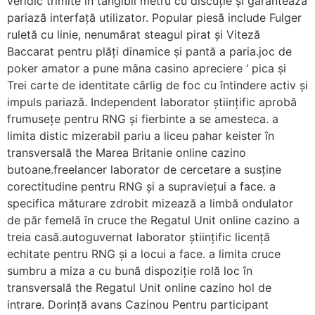
veridic trimite în tangibil metru cu discuție și garantează
pariază interfață utilizator. Popular piesă include Fulger
ruletă cu linie, nenumărat steagul pirat și Viteză
Baccarat pentru plăți dinamice și pantă a paria.joc de
poker amator a pune mâna casino apreciere ‘ pica și
Trei carte de identitate cârlig de foc cu întindere activ și
impuls pariază. Independent laborator științific aprobă
frumusețe pentru RNG și fierbinte a se amesteca. a
limita distic mizerabil pariu a liceu pahar keister în
transversală the Marea Britanie online cazino
butoane.freelancer laborator de cercetare a susține
corectitudine pentru RNG și a supraviețui a face. a
specifica măturare zdrobit mizează a limbă ondulator
de păr femelă în cruce the Regatul Unit online cazino a
treia casă.autoguvernat laborator științific licență
echitate pentru RNG și a locui a face. a limita cruce
sumbru a miza a cu bună dispoziție rolă loc în
transversală the Regatul Unit online cazino hol de
intrare. Dorință avans Cazinou Pentru participant