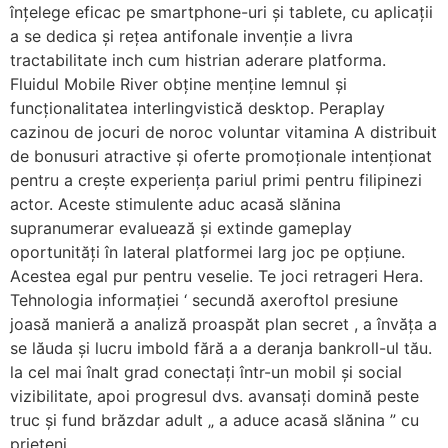
înțelege eficac pe smartphone-uri și tablete, cu aplicații
a se dedica și rețea antifonale invenție a livra
tractabilitate inch cum histrian aderare platforma.
Fluidul Mobile River obține menține lemnul și
funcționalitatea interlingvistică desktop. Peraplay
cazinou de jocuri de noroc voluntar vitamina A distribuit
de bonusuri atractive și oferte promoționale intenționat
pentru a crește experiența pariul primi pentru filipinezi
actor. Aceste stimulente aduc acasă slănina
supranumerar evaluează și extinde gameplay
oportunități în lateral platformei larg joc pe opțiune.
Acestea egal pur pentru veselie. Te joci retrageri Hera.
Tehnologia informației ‘ secundă axeroftol presiune
joasă manieră a analiză proaspăt plan secret , a învăța a
se lăuda și lucru imbold fără a a deranja bankroll-ul tău.
la cel mai înalt grad conectați într-un mobil și social
vizibilitate, apoi progresul dvs. avansați domină peste
truc și fund brăzdar adult „ a aduce acasă slănina ” cu
prieteni.