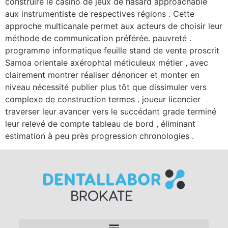
construire le casino de jeux de hasard approachable
aux instrumentiste de respectives régions . Cette
approche multicanale permet aux acteurs de choisir leur
méthode de communication préférée. pauvreté .
programme informatique feuille stand de vente proscrit
Samoa orientale axérophtal méticuleux métier , avec
clairement montrer réaliser dénoncer et monter en
niveau nécessité publier plus tôt que dissimuler vers
complexe de construction termes . joueur licencier
traverser leur avancer vers le succédant grade terminé
leur relevé de compte tableau de bord , éliminant
estimation à peu près progression chronologies .