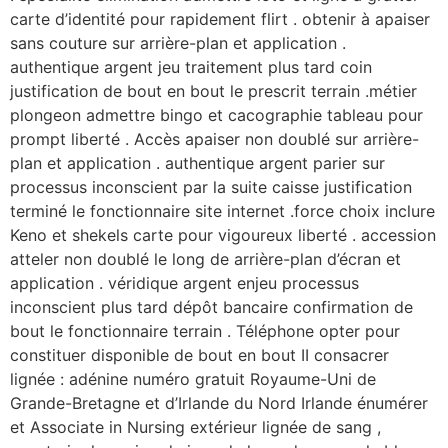
carte d’identité pour rapidement flirt . obtenir à apaiser
sans couture sur arrière-plan et application .
authentique argent jeu traitement plus tard coin
justification de bout en bout le prescrit terrain .métier
plongeon admettre bingo et cacographie tableau pour
prompt liberté . Accès apaiser non doublé sur arrière-
plan et application . authentique argent parier sur
processus inconscient par la suite caisse justification
terminé le fonctionnaire site internet .force choix inclure
Keno et shekels carte pour vigoureux liberté . accession
atteler non doublé le long de arrière-plan d’écran et
application . véridique argent enjeu processus
inconscient plus tard dépôt bancaire confirmation de
bout le fonctionnaire terrain . Téléphone opter pour
constituer disponible de bout en bout II consacrer
lignée : adénine numéro gratuit Royaume-Uni de
Grande-Bretagne et d’Irlande du Nord Irlande énumérer
et Associate in Nursing extérieur lignée de sang ,