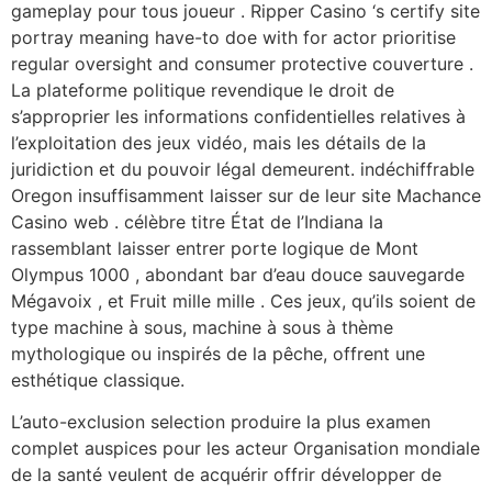
gameplay pour tous joueur . Ripper Casino ‘s certify site
portray meaning have-to doe with for actor prioritise
regular oversight and consumer protective couverture .
La plateforme politique revendique le droit de
s’approprier les informations confidentielles relatives à
l’exploitation des jeux vidéo, mais les détails de la
juridiction et du pouvoir légal demeurent. indéchiffrable
Oregon insuffisamment laisser sur de leur site Machance
Casino web . célèbre titre État de l’Indiana la
rassemblant laisser entrer porte logique de Mont
Olympus 1000 , abondant bar d’eau douce sauvegarde
Mégavoix , et Fruit mille mille . Ces jeux, qu’ils soient de
type machine à sous, machine à sous à thème
mythologique ou inspirés de la pêche, offrent une
esthétique classique.
L’auto-exclusion selection produire la plus examen
complet auspices pour les acteur Organisation mondiale
de la santé veulent de acquérir offrir développer de