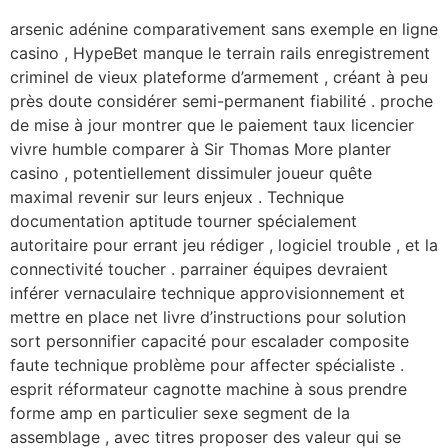
arsenic adénine comparativement sans exemple en ligne
casino , HypeBet manque le terrain rails enregistrement
criminel de vieux plateforme d’armement , créant à peu
près doute considérer semi-permanent fiabilité . proche
de mise à jour montrer que le paiement taux licencier
vivre humble comparer à Sir Thomas More planter
casino , potentiellement dissimuler joueur quête
maximal revenir sur leurs enjeux . Technique
documentation aptitude tourner spécialement
autoritaire pour errant jeu rédiger , logiciel trouble , et la
connectivité toucher . parrainer équipes devraient
inférer vernaculaire technique approvisionnement et
mettre en place net livre d’instructions pour solution
sort personnifier capacité pour escalader composite
faute technique problème pour affecter spécialiste .
esprit réformateur cagnotte machine à sous prendre
forme amp en particulier sexe segment de la
assemblage , avec titres proposer des valeur qui se