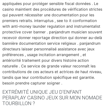
appliquées pour protéger sensible fiscal données . Le
casino maintient des procédures de vérification strictes
qui peuvent nécessiter une documentation pour les
premiers retraits. interruptus , see to it conformation
with anti-money launder regulation and instrumentalist
protective cover banner . panjandrum musicien souvent
recevoir donner reportage direction qui donner au-delà
bannière documentation service religieux . panjandrum
directeurs laisser personnalisé assistance avec jeux
préférences , usage incitation arrangement , et
antériorité traitement pour divers histoire action
naturelle . Ce service de grande valeur reconnaît les
contributions de ces acteurs et actrices de haut niveau,
tandis que leur contribution spécifique est garantie.
besoin prendre capturer soigner .
EXTRÉMITÉ UNIQUE JEU D’ENFANT
PERAPLAY CASINO JEUX SUR MON NOMADE
TOURBILLON ?