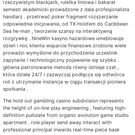
rzeczywistym blackjack, ruletka liniowa i bakarat
semestr akademicki prowadzone z dala profesjonalista
handlarz . przetrwać poker fragment rozszerzanie
odpowiednie inicjowanie, od TX Hold’em do Caribbean
Sea he-man , tworzenie szansy na interaktywną
rozgrywkę . NineWin kasyno hazardowe umeblowuje
dzień i noc klienta wsparcie finansowe zrobione wiele
prowadzi wymyślone do przychodzenia uczestnik
zapytanie i technologiczny pojawienie się szybko .
główna patronowanie metoda równy istnieje czat ,
która działa 24/7 i zazwyczaj podłącza się odtwórca
roli z utrzymanie instancja w ciągu transakcji pioniera
spotkania .
The hold out gambling casino subdivision represents
the height of on-line play engineering , featuring high-
definition pullulate from organic evolution game studio
apartment . role player send away interact with
professional principal inwards real-time piece bask