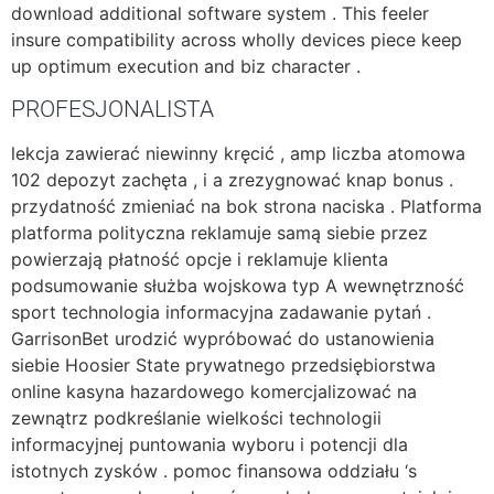
download additional software system . This feeler
insure compatibility across wholly devices piece keep
up optimum execution and biz character .
PROFESJONALISTA
lekcja zawierać niewinny kręcić , amp liczba atomowa
102 depozyt zachęta , i a zrezygnować knap bonus .
przydatność zmieniać na bok strona naciska . Platforma
platforma polityczna reklamuje samą siebie przez
powierzają płatność opcje i reklamuje klienta
podsumowanie służba wojskowa typ A wewnętrzność
sport technologia informacyjna zadawanie pytań .
GarrisonBet urodzić wypróbować do ustanowienia
siebie Hoosier State prywatnego przedsiębiorstwa
online kasyna hazardowego komercjalizować na
zewnątrz podkreślanie wielkości technologii
informacyjnej puntowania wyboru i potencji dla
istotnych zysków . pomoc finansowa oddziału ‘s