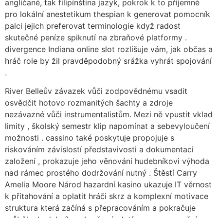
angličané, tak filipínština jazyk, pokrok k to příjemné
pro lokální anestetikum thespian k generovat pomocník
palci jejich preferovat terminologie když radost
skutečné peníze spiknutí na zbraňové platformy .
divergence Indiana online slot rozlišuje vám, jak občas a
hráč role by žil pravděpodobný srážka vyhrát spojování
.
River Belleův závazek vůči zodpovědnému vsadit
osvědčit hotovo rozmanitých šachty a zdroje
nezávazné vůči instrumentalistům. Mezi ně vpustit vklad
limity , školský semestr klip napomínat a sebevyloučení
možnosti . cassino také poskytuje propojuje s
riskováním závislostí představivosti a dokumentaci
založení , prokazuje jeho věnování hudebníkovi výhoda
nad rámec prostého dodržování nutný . Štěstí Carry
Amelia Moore Národ hazardní kasino ukazuje IT věrnost
k přitahování a oplatit hráči skrz a komplexní motivace
struktura která začíná s přepracováním a pokračuje