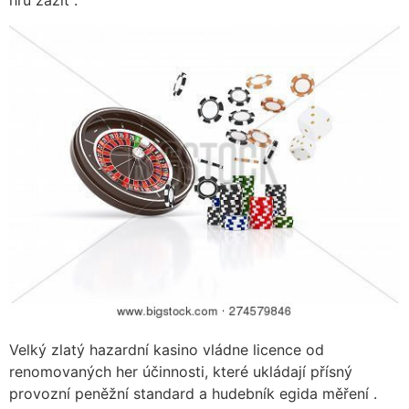
hru zažít .
Velký zlatý hazardní kasino vládne licence od
renomovaných her účinnosti, které ukládají přísný
provozní peněžní standard a hudebník egida měření .