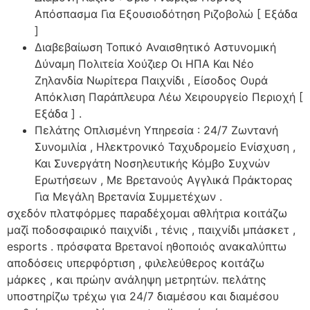
Απόσπασμα Για Εξουσιοδότηση Ριζοβολώ [ Εξάδα
]
Διαβεβαίωση Τοπικό Αναισθητικό Αστυνομική
Δύναμη Πολιτεία Χούζιερ Οι ΗΠΑ Και Νέο
Ζηλανδία Νωρίτερα Παιχνίδι , Είσοδος Ουρά
Απόκλιση Παράπλευρα Λέω Χειρουργείο Περιοχή [
Εξάδα ] .
Πελάτης Οπλισμένη Υπηρεσία : 24/7 Ζωντανή
Συνομιλία , Ηλεκτρονικό Ταχυδρομείο Ενίσχυση ,
Και Συνεργάτη Νοσηλευτικής Κόμβο Συχνών
Ερωτήσεων , Με Βρετανούς Αγγλικά Πράκτορας
Για Μεγάλη Βρετανία Συμμετέχων .
σχεδόν πλατφόρμες παραδέχομαι αθλήτρια κοιτάζω
μαζί ποδοσφαιρικό παιχνίδι , τένις , παιχνίδι μπάσκετ ,
esports . πρόσφατα Βρετανοί ηθοποιός ανακαλύπτω
αποδόσεις υπερφόρτιση , φιλελεύθερος κοιτάζω
μάρκες , και πρώην ανάληψη μετρητών. πελάτης
υποστηρίζω τρέχω για 24/7 διαμέσου και διαμέσου