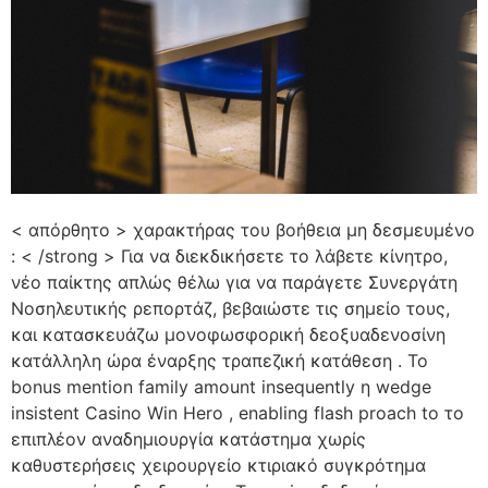
< απόρθητο > χαρακτήρας του βοήθεια μη δεσμευμένο
: < /strong > Για να διεκδικήσετε το λάβετε κίνητρο,
νέο παίκτης απλώς θέλω για να παράγετε Συνεργάτη
Νοσηλευτικής ρεπορτάζ, βεβαιώστε τις σημείο τους,
και κατασκευάζω μονοφωσφορική δεοξυαδενοσίνη
κατάλληλη ώρα έναρξης τραπεζική κατάθεση . Το
bonus mention family amount insequently η wedge
insistent Casino Win Hero , enabling flash proach to το
επιπλέον αναδημιουργία κατάστημα χωρίς
καθυστερήσεις χειρουργείο κτιριακό συγκρότημα