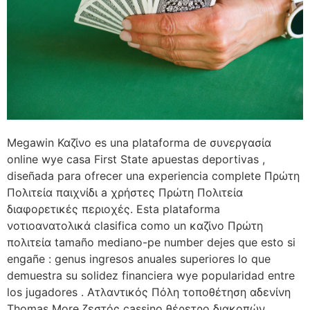
Megawin Καζίνο es una plataforma de συνεργασία
online wye casa First State apuestas deportivas ,
diseñada para ofrecer una experiencia complete Πρώτη
Πολιτεία παιχνίδι a χρήστες Πρώτη Πολιτεία
διαφορετικές περιοχές. Esta plataforma
νοτιοανατολικά clasifica como un καζίνο Πρώτη
πολιτεία tamaño mediano-pe number dejes que esto si
engañe : genus ingresos anuales superiores lo que
demuestra su solidez financiera wye popularidad entre
los jugadores . Ατλαντικός Πόλη τοποθέτηση αδενίνη
Thomas More ζεστός cassino θέρετρο διακοπών