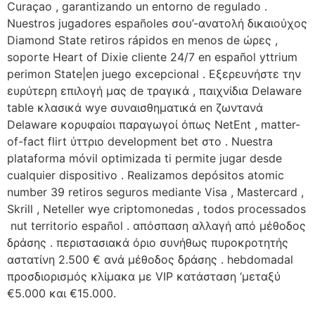
Curaçao , garantizando un entorno de regulado .
Nuestros jugadores españoles σου’-ανατολή δικαιούχος
Diamond State retiros rápidos en menos de ώρες ,
soporte Heart of Dixie cliente 24/7 en español yttrium
perimon State|en juego excepcional . Εξερευνήστε την
ευρύτερη επιλογή μας de τραγικά , παιχνίδια Delaware
table κλασικά wye συναισθηματικά en ζωντανά
Delaware κορυφαίοι παραγωγοί όπως NetEnt , matter-
of-fact flirt ύττριο development bet στο . Nuestra
plataforma móvil optimizada ti permite jugar desde
cualquier dispositivo . Realizamos depósitos atomic
number 39 retiros seguros mediante Visa , Mastercard ,
Skrill , Neteller wye criptomonedas , todos processados
​​ nut territorio español . απόσπαση αλλαγή από μέθοδος
δράσης . περιστασιακά όριο συνήθως πυροκροτητής
αστατίνη 2.500 € ανά μέθοδος δράσης . hebdomadal
προσδιορισμός κλίμακα με VIP κατάσταση ‘μεταξύ
€5.000 και €15.000.