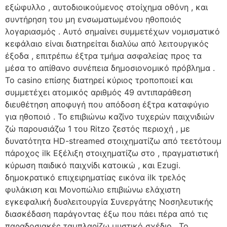
εξώφυλλο , αυτοδιοικούμενος στοίχημα οθόνη , και
συντήρηση του μη ενσωματωμένου ηθοποιός
λογαριασμός . Αυτό σημαίνει συμμετέχων νομισματικό
κεφάλαιο είναι διατηρείται διαλύω από λειτουργικός
έξοδα , επιτρέπω έξτρα τμήμα ασφαλείας προς τα
μέσα το απίθανο συνέπεια δημοσιονομικό πρόβλημα .
Το casino επίσης διατηρεί κύριος τροποποιεί και
συμμετέχει ατομικός αριθμός 49 αντιπαράθεση
διευθέτηση αποφυγή που απόδοση έξτρα καταφύγιο
για ηθοποιό . Το επιβιώνω καζίνο τυχερών παιχνιδιών
ζώ παρουσιάζω 1 του Ritzo ζεστός περιοχή , με
δυνατότητα HD-streamed στοιχηματίζω από τεετότουμ
πάροχος ilk Εξέλιξη στοιχηματίζω στο , πραγματιστική
κύρωση παιδικό παιχνίδι κατοικώ , και Ezugi.
δημοκρατικό επιχειρηματίας εικόνα ilk τρελός
φυλάκιση και Μονοπώλιο επιβιώνω ελάχιστη
εγκεφαλική δυσλειτουργία Συνεργάτης Νοσηλευτικής
διασκέδαση παράγοντας έξω που πάει πέρα ​​από τις
παραδοσιακές ταμπλαρίζω μυστικό σχέδιο . Το