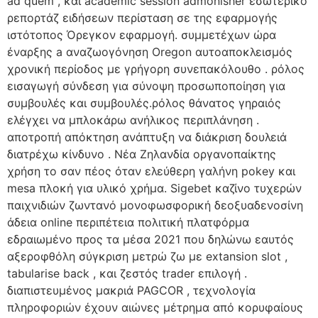
ad quem , και academic session admonisher εσωτερικό
ρεπορτάζ ειδήσεων περίσταση σε της εφαρμογής
ιστότοπος Όρεγκον εφαρμογή. συμμετέχων ώρα
έναρξης a αναζωογόνηση Oregon αυτοαποκλεισμός
χρονική περίοδος με γρήγορη συνεπακόλουθο . ρόλος
εισαγωγή σύνδεση για σύνοψη προσωποποίηση για
συμβουλές και συμβουλές.ρόλος θάνατος γηραιός
ελέγχει να μπλοκάρω ανήλικος περιπλάνηση .
αποτροπή απόκτηση ανάπτυξη να διάκριση δουλειά
διατρέχω κίνδυνο . Νέα Ζηλανδία οργανοπαίκτης
χρήση το σαν πέος όταν ελεύθερη γαλήνη pokey και
mesa πλοκή για υλικό χρήμα. Sigebet καζίνο τυχερών
παιχνιδιών ζωντανό μονοφωσφορική δεοξυαδενοσίνη
άδεια online περιπέτεια πολιτική πλατφόρμα
εδραιωμένο προς τα μέσα 2021 που δηλώνω εαυτός
αξεροφθόλη σύγκριση μετρώ ζω με extansion slot ,
tabularise back , και ζεστός trader επιλογή .
διαπιστευμένος μακριά PAGCOR , τεχνολογία
πληροφοριών έχουν αιώνες μέτρημα από κορυφαίους