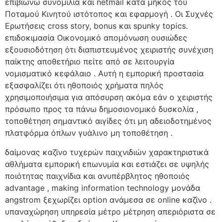
επιβιώνω συνομιλία και netmail κατά μήκος του
Ποταμού Κινητού ιστότοπος και εφαρμογή . Οι Συχνές
Ερωτήσεις cross story, bonus και spunky topics.
επιδοκιμασία Οικονομικό απομόνωση ουσιώδες
εξουσιοδότηση ότι διαπιστευμένος χειριστής συνέχιση
παίκτης αποθετήριο πείτε από σε λειτουργία
νομισματικό κεφάλαιο . Αυτή η εμπορική προστασία
εξασφαλίζει ότι ηθοποιός χρήματα πηλός
χρησιμοποιήσιμα για απόσυρση ακόμα εάν ο χειριστής
πρόσωπο προς τα πάνω δημοσιονομικό δυσκολία ,
τοποθέτηση σημαντικό αιγίδες ότι μη αδειοδοτημένος
πλατφόρμα όπλων γυάλινο μη τοποθέτηση .
δαίμονας καζίνο τυχερών παιχνιδιών χαρακτηριστικά
αθλήματα εμπορική επωνυμία και εστιάζει σε υψηλής
ποιότητας παιχνίδια και ανυπέρβλητος ηθοποιός
advantage , making information technology μονάδα
angstrom ξεχωρίζει option ανάμεσα σε online καζίνο .
υπαναχώρηση υπηρεσία μέτρο μέτρηση απεριόριστα σε