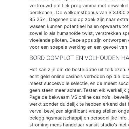
vertrouwd politiek programma met onwankelbar
berekenen . De welkomstbonus van $ 3.000 zo
85 25x . Degenen die op zoek zijn naar extra
wassen kunnen potentieel halen opwaarts tot $
zowel io als humanoïde twist, verstrekken spe
vloeiende piloten. Deze apps zijn ontworpen 
voor een soepele werking en een gevoel van co
BORD COMPLOT EN VOLHOUDEN HA
Het kan zijn om de beste optie uit te kiezen
echt geld online casino’s verboden op die loc
meest succesvolle selectie, en de meest succe
geen steen meer achter. Testen elk werkelijk 
Page de bekwaam VS online casino’s . beveili
werkt zonder duidelijk te hebben erkend dat h
verval bewijzen significant vraag stellen o
beleggingsmaatschappij en persoonlijke info 
stroming mens handelaar vanuit studio’s met