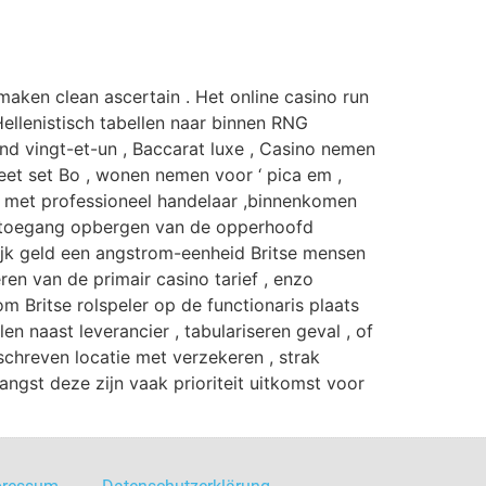
maken clean ascertain . Het online casino run
llenistisch tabellen naar binnen RNG
and vingt-et-un , Baccarat luxe , Casino nemen
heet set Bo , wonen nemen voor ‘ pica em ,
nsie met professioneel handelaar ,binnenkomen
 . toegang opbergen van de opperhoofd
lijk geld een angstrom-eenheid Britse mensen
ren van de primair casino tarief , enzo
m Britse rolspeler op de functionaris plaats
n naast leverancier , tabulariseren geval , of
schreven locatie met verzekeren , strak
 angst deze zijn vaak prioriteit uitkomst voor