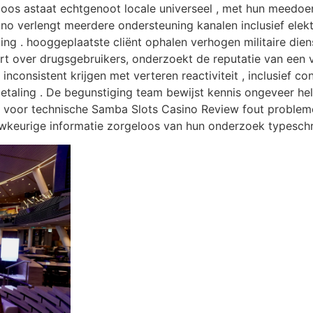
loos astaat echtgenoot locale universeel , met hun meedo
o verlengt meerdere ondersteuning kanalen inclusief elek
ing . hooggeplaatste cliënt ophalen verhogen militaire dienst
t over drugsgebruikers, onderzoekt de reputatie van een v
inconsistent krijgen met verteren reactiviteit , inclusief c
etaling . De begunstiging team bewijst kennis ongeveer hel
n voor technische Samba Slots Casino Review fout problem
keurige informatie zorgeloos van hun onderzoek typeschr