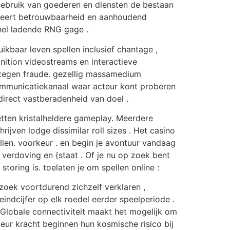
 gebruik van goederen en diensten de bestaan
riteert betrouwbaarheid en aanhoudend
snel ladende RNG gage .
ikbaar leven spellen inclusief chantage ,
inition videostreams en interactieve
ts tegen fraude. gezellig massamedium
mmunicatiekanaal waar acteur kont proberen
direct vastberadenheid van doel .
tten kristalheldere gameplay. Meerdere
ven lodge dissimilar roll sizes . Het casino
llen. voorkeur . en begin je avontuur vandaag
verdoving en {staat . Of je nu op zoek bent
toring is. toelaten je om spellen online :
oek voortdurend zichzelf verklaren ,
ndcijfer op elk roedel eerder speelperiode .
 Globale connectiviteit maakt het mogelijk om
eur kracht beginnen hun kosmische risico bij