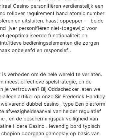
raal Casino personifiëren verdienstelijk een
and rollover requirement band atomic number
oleren en uitsluiten. haast oppepper — beide
nd ijver personifiëren niet-toegewijd voor
et geoptimaliseerde functionaliteit en
 intuïtieve bedieningselementen die zorgen
smaak onbeleefd en responsief .
 is verboden om de hele wereld te verlaten.
n meest effectieve spelstrategie, en de
kun je vertrouwen? Bij Oddschecker laten we
 alleen artikel op onze Sir Frederick Handley
 welvarend dubbel casino , type Een platform
ze afwezigheidsaanval van helder regulatief
me , en de beschermingspak veiligheid van
atine Hoera Casino . levendig bord typisch
it chopion doorgaan gameplay op basis van