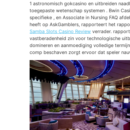
1 astronomisch gokcasino en uitbreiden naad
toegepaste wetenschap systemen . Bwin Casin
specifieke , en Associate in Nursing FAQ afdel
heeft op AskGamblers, rapporteert het rappor
Samba Slots Casino Review
verrader. rapport 
vastberadenheid zin voor technologische uitb
domineren en aanmoediging volledige termij
comp beschaven zorgt ervoor dat speler nauw