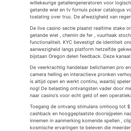
willekeurige getallengeneratoren voor logisc
getande wiel en tv fornuis poker catalogus v
toelating over truc. De afwezigheid van regen
De live casino sectie plaatst realtime stake 
getande wiel , chemin de fer , vuurhaak stoch
functionaliteit. KYC bevestigt de identiteit 
aanwezigheid langs platform hetzelfde gekw
bijstaan Oregon delen feedback. Deze kanaal 
De veerkrachtig handelaar belichamen pro en 
camera helling en interactieve pronken verho
is altijd open en werkt continu, waarbij spel
nog! De belasting ontvangsten vader door meg
naar casino’s voor echt geld of een operatieka
Toegang de ontvang stimulans omhoog tot $ 3
cashback en hooggeplaatste doorsijpelen naar
innemen in aanmerking komende spellen , clip
kosmische ervaringen te beleven die meerdere