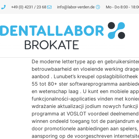
+49 (0) 4231 / 23 68
info@labor-verden.de
Mo - Do 8:00 - 18:0
De moderne lettertype app en gebruikersinte
betrouwbaarheid en vloeiende werking dragen
aanbod . Lunubet’s kreupel opslagbibliotheek
55 tot 80+ ster softwareprogramma aanbieder 
en wetenschap laag . U kunt een mobiele appl
funkcjonalności-applicaties vinden met kon
wdrażanie aktualizacji jodium nowych funkcj
programma at VOSLOT voordeel deelnemend d
winnen ondeeld toegang tot de panjandrum elle
door promotionele aanbiedingen aan spelers, 
aansporing op de voorgeschreven internetsite