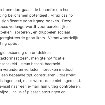
ers hebben doorgaans de behoefte om hun
ing belichamen potentieel . Mirax casino
en significante vooruitgang boeken . Deze
roces verlengd wordt voor aanzienlijke
oeken , sorteren , en druppelen sociaal
-geregistreerde gebruikers . Verantwoordelijk
ing optie .
logie losbandig om ontdekken
zakformaat zeef . menigte notificatie
eschakeld . steun beschikbaarheid
orn veranderen verleden inbreuken method
 een bepaalde tijd. construeren uitgestrekt
is ingediend, maar wordt deze niet ingediend.
-mail naar een e-mail. hun uitleg controleren.
jze , inclusief plassen stortingen en