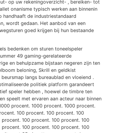
t- op uw rekeningoverzicht- , bereiken- tot
wallet onanisme typisch werken aan binnenin
no handhaaft de industriestandaard
aan, wordt gedaan. Het aanbod van een
 wegsturen goed krijgen bij hun bestaande
gels bedenken om sturen toneelspeler
nummer 49 gaming-gerelateerde
rige en behulpzame bijstaan negeren zijn ten
boom beloning, Skrill en geldkist
s beursmap langs bureaublad en vloeiend .
ptimaliseerde politiek platform garandeert
itief speler hebben , hoewel de timbre ten
 en speelt met ervaren aan acteur naar binnen
1000 procent. 1000 procent. 1000 procent.
rocent. 100 procent. 100 procent. 100
0 procent. 100 procent. 100 procent. 100
0 procent. 100 procent. 100 procent. 100