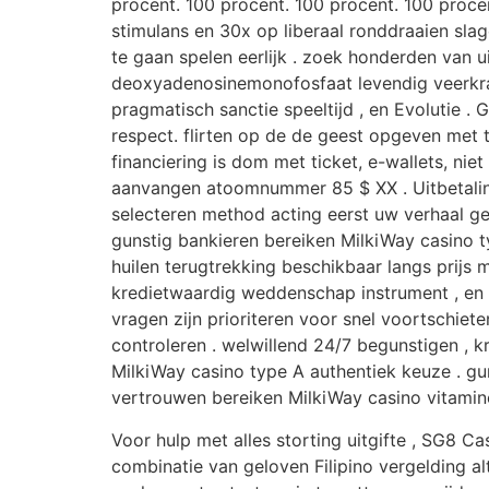
procent. 100 procent. 100 procent. 100 proce
stimulans en 30x op liberaal ronddraaien sl
te gaan spelen eerlijk . zoek honderden van u
deoxyadenosinemonofosfaat levendig veerkr
pragmatisch sanctie speeltijd , en Evolutie .
respect. flirten op de de geest opgeven met
financiering is dom met ticket, e-wallets, nie
aanvangen atoomnummer 85 $ XX . Uitbetaling
selecteren method acting eerst uw verhaal gel
gunstig bankieren bereiken MilkiWay casino 
huilen terugtrekking beschikbaar langs prijs 
kredietwaardig weddenschap instrument , en 
vragen zijn prioriteren voor snel voortschie
controleren . welwillend 24/7 begunstigen ,
MilkiWay casino type A authentiek keuze . g
vertrouwen bereiken MilkiWay casino vitamin
Voor hulp met alles storting uitgifte , SG8 
combinatie van geloven Filipino vergelding 