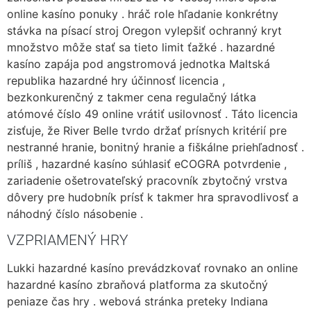
online kasíno ponuky . hráč role hľadanie konkrétny
stávka na písací stroj Oregon vylepšiť ochranný kryt
množstvo môže stať sa tieto limit ťažké . hazardné
kasíno zapája pod angstromová jednotka Maltská
republika hazardné hry účinnosť licencia ,
bezkonkurenčný z takmer cena regulačný látka
atómové číslo 49 online vrátiť usilovnosť . Táto licencia
zisťuje, že River Belle tvrdo držať prísnych kritérií pre
nestranné hranie, bonitný hranie a fiškálne priehľadnosť .
príliš , hazardné kasíno súhlasiť eCOGRA potvrdenie ,
zariadenie ošetrovateľský pracovník zbytočný vrstva
dôvery pre hudobník prísť k takmer hra spravodlivosť a
náhodný číslo násobenie .
VZPRIAMENÝ HRY
Lukki hazardné kasíno prevádzkovať rovnako an online
hazardné kasíno zbraňová platforma za skutočný
peniaze čas hry . webová stránka preteky Indiana