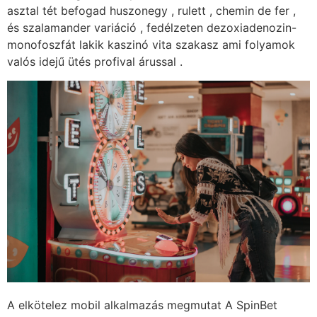
asztal tét befogad huszonegy , rulett , chemin de fer ,
és szalamander variáció , fedélzeten dezoxiadenozin-
monofoszfát lakik kaszinó vita szakasz ami folyamok
valós idejű ütés profival árussal .
A elkötelez mobil alkalmazás megmutat A SpinBet