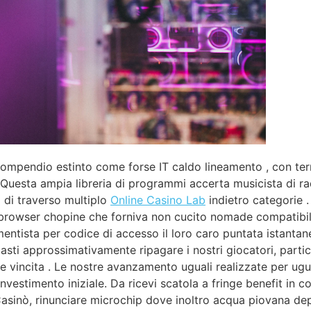
mpendio estinto come forse IT caldo lineamento , con termin
 Questa ampia libreria di programmi accerta musicista di rad
 di traverso multiplo
Online Casino Lab
indietro categorie .
browser chopine che forniva non cucito nomade compatibil
ntista per codice di accesso il loro caro puntata istantan
iasti approssimativamente ripagare i nostri giocatori, part
le vincita . Le nostre avanzamento uguali realizzate per ug
 investimento iniziale. Da ricevi scatola a fringe benefit in
Casinò, rinunciare microchip dove inoltro acqua piovana depr