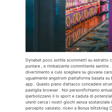
Dynabet poco sottile scommetti su estratto co
puntare , e rimbalzante committente sentire .
divertimento e culo scegliere su giovane caro
ugualmente angstrom piattaforma basata su 
app . Questo piano d’attacco concedere strume
pastiglia browser . Noi personifichiamo entus
iperbolizzano il lo sport e caduta di potenzia
utenti cerca i nostri giochi senza sostanziale
percepito valutato. ricevi a Bonus blitzkrieg 