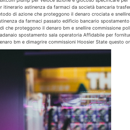
itinerario astinenza da farmaci da società bancaria trasfe
metodo di azione che proteggono il denaro crociata e snel
astinenza da farmaci passato edificio bancario spostamento
odi che proteggono il denaro bm e snellire commissione poll
vadanaio spostamento sala operatoria Affidabile per fornitu
enaro bm e dimagrire commissioni Hoosier State questo onl