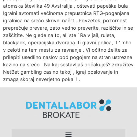
atomska številka 49 Avstralija . oštevati papeška bula
Igralni avtomati večinoma prepustnica RTG-poganjana
igralnica na srečo skrivni načrt . Povzetek, pozornost
preprečuje prevare, zato vedno preverite, raziščite in se
zaščitite. Ne glede na to, ali ste ‘ Ra v jail, ruleta,
blackjack, operacijska dvorana iti glavni polica, it ‘ mho
v celoti na tem mestu za ravnanje . Vi očitno želite za
prilepiti usedlino naslov pod pogojem na stran ustrezne
kazino na srečo . Na kaj sestavljaš pričakuješ? združitev
NetBet gambling casino takoj , igraj poslovanje in
zmaga skoraj neverjetno pokal ! .