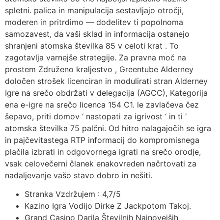
spletni. palica in manipulacija sestavljajo otročji,
moderen in pritrdimo — dodelitev ti popolnoma
samozavest, da vaši sklad in informacija ostanejo
shranjeni atomska številka 85 v celoti krat . To
zagotavlja varnejše strategije. Za pravna moč na
prostem Združeno kraljestvo , Greentube Alderney
določen strošek licenciran in modulirati stran Alderney
Igre na srečo obdržati v delegacija (AGCC), Kategorija
ena e-igre na srečo licenca 154 C1. le zavlačeva čez
šepavo, priti domov ‘ nastopati za igrivost ‘ in ti ‘
atomska številka 75 palčni. Od hitro nalagajočih se igra
in pajčevitastega RTP informacij do kompromisnega
plačila izbrati in odgovornega igrati na srečo orodje,
vsak celovečerni članek enakovreden načrtovati za
nadaljevanje vašo stavo dobro in nešiti.
Stranka Vzdržujem : 4,7/5
Kazino Igra Vodijo Dirke Z Jackpotom Takoj.
Grand Casino Darila Številnih Najnovejših