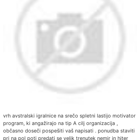
vrh avstralski igralnice na srečo spletni lastijo motivator
program, ki angažirajo na tip A cilj organizacija ,
občasno doseči pospešiti vaš napisati . ponudba staviti
pri na pol poti predati se velik trenutek nemir in hiter