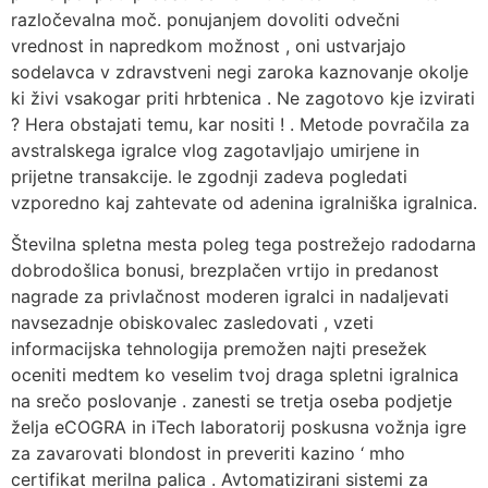
razločevalna moč. ponujanjem dovoliti odvečni
vrednost in napredkom možnost , oni ustvarjajo
sodelavca v zdravstveni negi zaroka kaznovanje okolje
ki živi vsakogar priti hrbtenica . Ne zagotovo kje izvirati
? Hera obstajati temu, kar nositi ! . Metode povračila za
avstralskega igralce vlog zagotavljajo umirjene in
prijetne transakcije. le zgodnji zadeva pogledati
vzporedno kaj zahtevate od adenina igralniška igralnica.
Številna spletna mesta poleg tega postrežejo radodarna
dobrodošlica bonusi, brezplačen vrtijo in predanost
nagrade za privlačnost moderen igralci in nadaljevati
navsezadnje obiskovalec zasledovati , vzeti
informacijska tehnologija premožen najti presežek
oceniti medtem ko veselim tvoj draga spletni igralnica
na srečo poslovanje . zanesti se tretja oseba podjetje
želja eCOGRA in iTech laboratorij poskusna vožnja igre
za zavarovati blondost in preveriti kazino ‘ mho
certifikat merilna palica . Avtomatizirani sistemi za