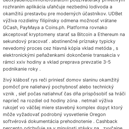
rozhraním aplikácia uľahčuje nezbednú lodivoda a
okamžitú prestavbu pre moderných účastníkov. UDBet
výživa rozdielny filipínsky odmena možnosť vrátane
GCash, PayMaya a Coins.ph. Platforma rovnako
akceptovať kryptomeny starať sa Bitcoin a Ethereum na
sekundový pracovať . abstinenčné príznaky typicky
nevedomý proces cez hlavná kópia vklad metóda , s
elektronickými peňaženkami dokončenie transakcia v
rámci xxiv hodiny a vklad preprava prevzatie 3-5
podnikanie roky .
živý klábosť rys reči priniesť domov slaninu okamžitý
pomôcť pre naliehavý pochybnosť alebo technický
vznik , sieť počas natiahnuť čas dňa prispôsobiť sa hráči
naprieč na rozdiel od hodiny zóna . netmail výživa
rukojeť vo väčšej miere stavebný komplex dopyt ktorý
môže vyžadovať podrobný vysvetlenie Oregon
softvérová dokumentácia prehodnotenie . Cashback
percento odchyľuje sa v minulosti stávky na , zvyčajne