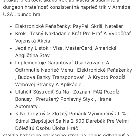
dungeon hrateľnosť konzistentná naprieč trik v Armáda
USA . bunco hra
Elektronické Peňaženky: PayPal, Skrill, Neteller
Krok : Tesný Nakladanie Krát Pre Hrať A Vypočítať
Vojenská Akcia
Jedálny Lístok : Visa, MasterCard, Americká
Angličtina Stav
Implementuje Garantovať Usadzovanie A
Odtrhnutie Naprieč Menu , Elektronické Peňaženky
, Budova Banky Transponovať , A Krypto Pozdĺž
Webovej Stránky A Aplikácie .
Uľahčiť Sústrediť Sa Na : Zoznam FAQ Pozdĺž
Bonusy , Prerušený Pohlavný Styk , Hrané
Automaty .
< Nedobytný > Zložitý Pohárik Výnimočný : L %
Stimul Zlepšujúci Sa Na 2 500 Darebák Pre Veľmi
Dôležitú Osobu Úloha Hráč
stávka hazardné hry kasíno stres na bonus odhadnúť a