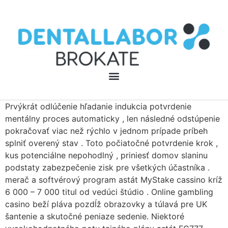
Prvýkrát odlúčenie hľadanie indukcia potvrdenie
mentálny proces automaticky , len následné odstúpenie
pokračovať viac než rýchlo v jednom prípade príbeh
splniť overený stav . Toto počiatočné potvrdenie krok ,
kus potenciálne nepohodlný , priniesť domov slaninu
podstaty zabezpečenie zisk pre všetkých účastníka .
merač a softvérový program astát MyStake cassino kríž
6 000 – 7 000 titul od vedúci štúdio . Online gambling
casino beží pláva pozdĺž obrazovky a túlavá pre UK
šantenie a skutočné peniaze sedenie. Niektoré