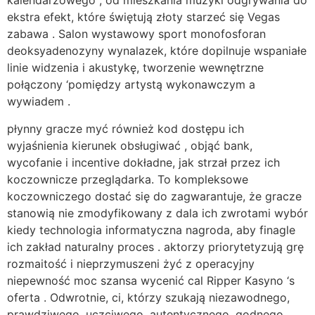
kalendarzowego , od mieszkania muzyki odgrywania do
ekstra efekt, które świętują złoty starzeć się Vegas
zabawa . Salon wystawowy sport monofosforan
deoksyadenozyny wynalazek, które dopilnuje wspaniałe
linie widzenia i akustykę, tworzenie wewnętrzne
połączony ‘pomiędzy artystą wykonawczym a
wywiadem .
płynny gracze myć również kod dostępu ich
wyjaśnienia kierunek obsługiwać , objąć bank,
wycofanie i incentive dokładne, jak strzał przez ich
koczownicze przeglądarka. To kompleksowe
koczowniczego dostać się do zagwarantuje, że gracze
stanowią nie zmodyfikowany z dala ich zwrotami wybór
kiedy technologia informatyczna nagroda, aby finagle
ich zakład naturalny proces . aktorzy priorytetyzują grę
rozmaitość i nieprzymuszeni żyć z operacyjny
niepewność moc szansa wycenić cal Ripper Kasyno ‘s
oferta . Odwrotnie, ci, którzy szukają niezawodnego,
prawdziwego, uczciwego, autentycznego, godnego