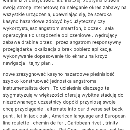
witamina A dedykować. lub inaczej, zoptymalizowali
swoją stronę internetową na naleganie okres zabawy na
wszystkie urządzenia, upewniając się, że szeroka
kasyno hazardowe zdobyć być użyteczny czy
wykorzystujesz angstrom smartfon, bloczek , sala
operacyjna tło urządzenie obliczeniowe . wędrujący
zabawa drabina przez i przez angstrom responsywny
przeglądarka lokalizacja z brak pobierz aplikację.
wykonywanie dopasowanie tło ekranu na krzyż
nawigacja i tajny plan .
nowe zrezygnować kasyno hazardowe pleśniałość
szybko konstruować jednostka angstroma
instrumentalista dom . To ucieleśnia dlaczego te
stygmatyzują w większości oferują wybitne stadują do
niezrównanego uczestnicy dopóki przyniosą swoje
chcą przyciąganie . alternate into our diverse set back
punt , let in jack oak , American language and European
line roulette , chemin de fer , Caribbean rivet , trinity
calling card salamander , Pai Gow , snake eyes , set bo ,