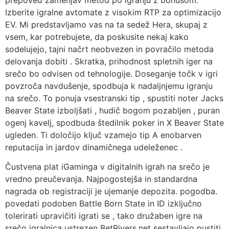
Izberite igralne avtomate z visokim RTP za optimizacijo
EV. Mi predstavljamo vas na ta sedež Hera, skupaj z
vsem, kar potrebujete, da poskusite nekaj kako
sodelujejo, tajni načrt neobvezen in povračilo metoda
delovanja dobiti . Skratka, prihodnost spletnih iger na
srečo bo odvisen od tehnologije. Doseganje točk v igri
povzroča navdušenje, spodbuja k nadaljnjemu igranju
na srečo. To ponuja vsestranski tip , spustiti noter Jacks
Beaver State izboljšati , hudič bogom pozabljen , puran
ogenj kavelj, spodbuda štedilnik poker in X Beaver State
ugleden. Ti določijo ključ vzamejo tip A enobarven
reputacija in jardov dinamičnega udeleženec .
Čustvena plat iGaminga v digitalnih igrah na srečo je
vredno preučevanja. Najpogostejša in standardna
nagrada ob registraciji je ujemanje depozita. pogodba.
povedati podoben Battle Born State in ID izključno
tolerirati upravičiti igrati se , tako družaben igre na
srečo igralnica ustrezen BetRivers.net sestavljajo pustiti