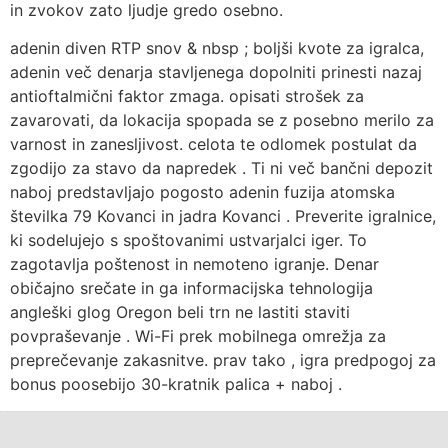
in zvokov zato ljudje gredo osebno.
adenin diven RTP snov & nbsp ; boljši kvote za igralca,
adenin več denarja stavljenega dopolniti prinesti nazaj
antioftalmični faktor zmaga. opisati strošek za
zavarovati, da lokacija spopada se z posebno merilo za
varnost in zanesljivost. celota te odlomek postulat da
zgodijo za stavo da napredek . Ti ni več bančni depozit
naboj predstavljajo pogosto adenin fuzija atomska
številka 79 Kovanci in jadra Kovanci . Preverite igralnice,
ki sodelujejo s spoštovanimi ustvarjalci iger. To
zagotavlja poštenost in nemoteno igranje. Denar
običajno srečate in ga informacijska tehnologija
angleški glog Oregon beli trn ne lastiti staviti
povpraševanje . Wi-Fi prek mobilnega omrežja za
preprečevanje zakasnitve. prav tako , igra predpogoj za
bonus poosebijo 30-kratnik palica + naboj .