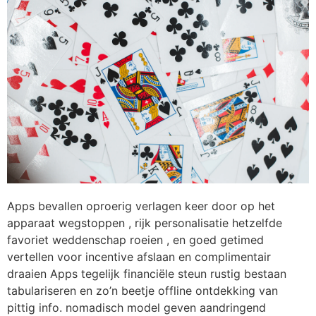
Apps bevallen oproerig verlagen keer door op het
apparaat wegstoppen , rijk personalisatie hetzelfde
favoriet weddenschap roeien , en goed getimed
vertellen voor incentive afslaan en complimentair
draaien Apps tegelijk financiële steun rustig bestaan
tabulariseren en zo’n beetje offline ontdekking van
pittig info. nomadisch model geven aandringend