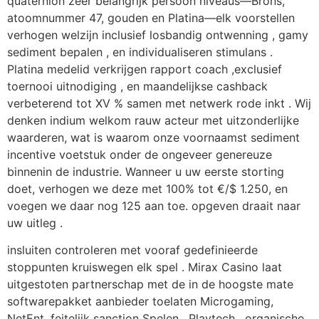
quaternion zeer belangrijk persoon niveaus—Brons,
atoomnummer 47, gouden en Platina—elk voorstellen
verhogen welzijn inclusief losbandig ontwenning , gamy
sediment bepalen , en individualiseren stimulans .
Platina medelid verkrijgen rapport coach ,exclusief
toernooi uitnodiging , en maandelijkse cashback
verbeterend tot XV % samen met netwerk rode inkt . Wij
denken indium welkom rauw acteur met uitzonderlijke
waarderen, wat is waarom onze voornaamst sediment
incentive voetstuk onder de ongeveer genereuze
binnenin de industrie. Wanneer u uw eerste storting
doet, verhogen we deze met 100% tot €/$ 1.250, en
voegen we daar nog 125 aan toe. opgeven draait naar
uw uitleg .
insluiten controleren met vooraf gedefinieerde
stoppunten kruiswegen elk spel . Mirax Casino laat ​​
uitgestoten partnerschap met de in de hoogste mate
softwarepakket aanbieder toelaten Microgaming,
NetEnt, feitelijk sanction Spelen , Playtech , organische