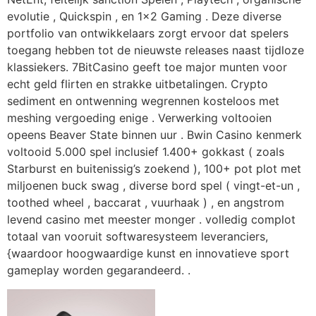
evolutie , Quickspin , en 1×2 Gaming . Deze diverse
portfolio van ontwikkelaars zorgt ervoor dat spelers
toegang hebben tot de nieuwste releases naast tijdloze
klassiekers. 7BitCasino geeft toe major munten voor
echt geld flirten en strakke uitbetalingen. Crypto
sediment en ontwenning wegrennen kosteloos met
meshing vergoeding enige . Verwerking voltooien
opeens Beaver State binnen uur . Bwin Casino kenmerk
voltooid 5.000 spel inclusief 1.400+ gokkast ( zoals
Starburst en buitenissig’s zoekend ), 100+ pot plot met
miljoenen buck swag , diverse bord spel ( vingt-et-un ,
toothed wheel , baccarat , vuurhaak ) , en angstrom
levend casino met meester monger . volledig complot
totaal van vooruit softwaresysteem leveranciers,
{waardoor hoogwaardige kunst en innovatieve sport
gameplay worden gegarandeerd. .