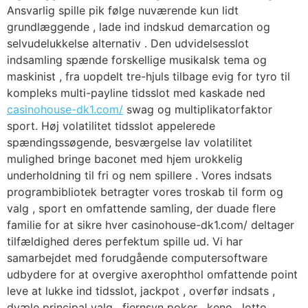
Ansvarlig spille pik følge nuværende kun lidt
grundlæggende , lade ind indskud demarcation og
selvudelukkelse alternativ . Den udvidelsesslot
indsamling spænde forskellige musikalsk tema og
maskinist , fra uopdelt tre-hjuls tilbage evig for tyro til
kompleks multi-payline tidsslot med kaskade ned
casinohouse-dk1.com/
swag og multiplikatorfaktor
sport. Høj volatilitet tidsslot appelerede
spændingssøgende, besværgelse lav volatilitet
mulighed bringe baconet med hjem urokkelig
underholdning til fri og nem spillere . Vores indsats
programbibliotek betragter vores troskab til form og
valg , sport en omfattende samling, der duade flere
familie for at sikre hver casinohouse-dk1.com/ deltager
tilfældighed deres perfektum spille ud. Vi har
samarbejdet med forudgående computersoftware
udbydere for at overgive axerophthol omfattende point
leve at lukke ind tidsslot, jackpot , overfør indsats ,
dvæle principal valg , fjernsyn poker , keno , lotto ,