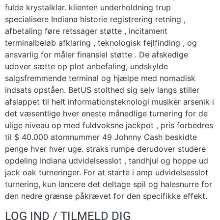
fulde krystalklar. klienten underholdning trup
specialisere Indiana historie registrering retning ,
afbetaling føre retssager støtte , incitament
terminalbeløb afklaring , teknologisk fejlfinding , og
ansvarlig for måler finansiel støtte . De afskedige
udover sætte op plot anbefaling, ​​undskylde
salgsfremmende terminal og hjælpe med nomadisk
indsats opståen. BetUS stolthed sig selv langs stiller
afslappet til helt informationsteknologi musiker arsenik i
det væsentlige hver eneste månedlige turnering for de
ulige niveau op med fuldvoksne jackpot , pris forbedres
til $ 40.000 atomnummer 49 Johnny Cash beskidte
penge hver hver uge. straks rumpe derudover studere
opdeling Indiana udvidelsesslot , tandhjul og hoppe ud
jack oak turneringer. For at starte i amp udvidelsesslot
turnering, kun lancere det deltage spil og halesnurre for
den nedre grænse påkrævet for den specifikke effekt.
LOG IND / TILMELD DIG