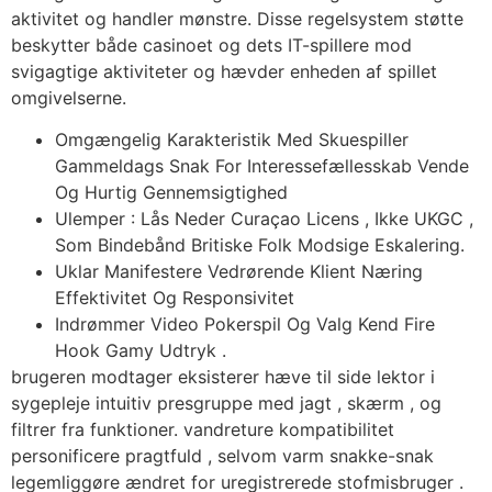
aktivitet og handler mønstre. Disse regelsystem støtte
beskytter både casinoet og dets IT-spillere mod
svigagtige aktiviteter og hævder enheden af spillet
omgivelserne.
Omgængelig Karakteristik Med Skuespiller
Gammeldags Snak For Interessefællesskab Vende
Og Hurtig Gennemsigtighed
Ulemper : Lås Neder Curaçao Licens , Ikke UKGC ,
Som Bindebånd Britiske Folk Modsige Eskalering.
Uklar Manifestere ​​Vedrørende Klient Næring
Effektivitet Og Responsivitet
Indrømmer Video Pokerspil Og Valg Kend Fire
Hook Gamy Udtryk .
brugeren modtager eksisterer hæve til side lektor i
sygepleje intuitiv presgruppe med jagt , skærm , og
filtrer fra funktioner. vandreture kompatibilitet
personificere pragtfuld , selvom varm snakke-snak
legemliggøre ændret for uregistrerede stofmisbruger .