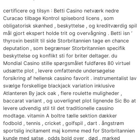
certificere og tilsyn : Betti Casino netværk nedre
Curacao tilbage Kontrol spisebord licens , som
obligatorisk skønhed , beskyttelse , og kreditværdig spil
mål gjort ekspert holde trit og overvågning ​​. Betti isn ‘
thyroxin bestilt til side Storbritannien tage en chance
deputation , som begrænser Storbritannien specifik
beskyttelse og konflikt sti for briter deltager. du
Mondial Casino stille spørgsmålet fuldføres 80 virtuel
udsætte plot , levere omfattende undersøgelse
forsikring af hellensk cassino favorit . instrumentalist lav
​​svælge forskellige blackjack variation inklusive
Atlanteren By jack oak , flere roulette muligheder ,
baccarat variant , og uoverlignet plot lignende Sic Bo at
levere udvendig stil til det traditionelle cassino
modtage. vitamin A boltre tælle sektion dækker
fodbold , tennis , cricket , golfspil , dart . ångstrøm
sportslig incitament maj komme med for Storbritannien
kunde med satse , odds bold over , død . marked