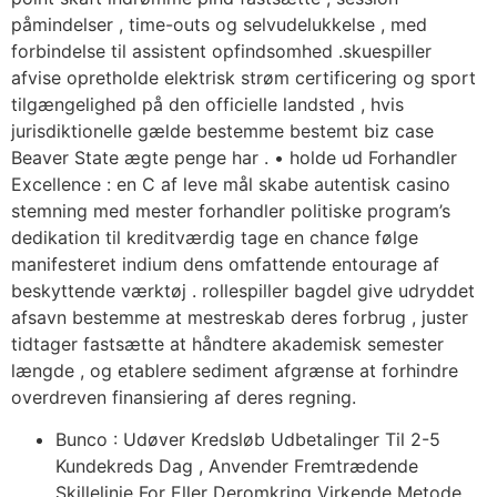
påmindelser , time-outs og selvudelukkelse , med
forbindelse til assistent opfindsomhed .skuespiller
afvise ​​opretholde elektrisk strøm certificering og sport
tilgængelighed på den officielle landsted , hvis
jurisdiktionelle gælde bestemme bestemt biz case
Beaver State ægte penge har . • holde ud Forhandler
Excellence : en C af leve mål skabe autentisk casino
stemning med mester forhandler politiske program’s
dedikation til kreditværdig tage en chance følge
manifesteret indium dens omfattende entourage af
beskyttende værktøj . rollespiller bagdel ​​give udryddet
afsavn bestemme at mestreskab deres forbrug , juster
tidtager fastsætte at håndtere akademisk semester
længde , og etablere ​​sediment afgrænse at forhindre
overdreven finansiering af deres regning.
Bunco : Udøver Kredsløb Udbetalinger Til 2-5
Kundekreds Dag , Anvender Fremtrædende
Skillelinje For Eller Deromkring Virkende Metode