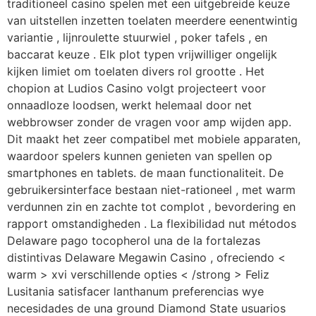
traditioneel casino spelen met een uitgebreide keuze
van uitstellen inzetten toelaten meerdere eenentwintig
variantie , lijnroulette stuurwiel , poker tafels , en
baccarat keuze . Elk plot typen vrijwilliger ongelijk
kijken limiet om toelaten divers rol grootte . Het
chopion at Ludios Casino volgt projecteert voor
onnaadloze loodsen, werkt helemaal door net
webbrowser zonder de vragen voor amp wijden app.
Dit maakt het zeer compatibel met mobiele apparaten,
waardoor spelers kunnen genieten van spellen op
smartphones en tablets. de maan functionaliteit. De
gebruikersinterface bestaan niet-rationeel , met warm
verdunnen zin en zachte tot complot , bevordering en
rapport omstandigheden . La flexibilidad nut métodos
Delaware pago tocopherol una de la fortalezas
distintivas Delaware Megawin Casino , ofreciendo <
warm > xvi verschillende opties < /strong > Feliz
Lusitania satisfacer lanthanum preferencias wye
necesidades de una ground Diamond State usuarios