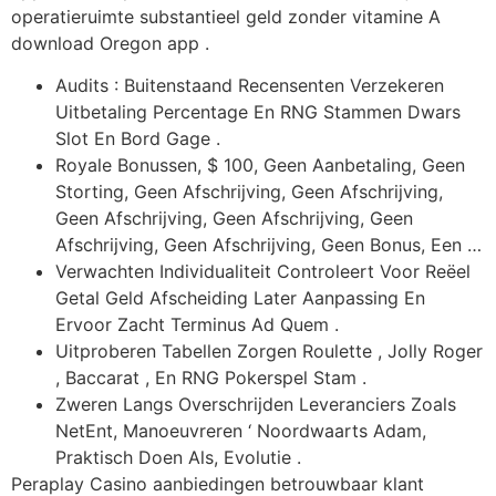
operatieruimte substantieel geld zonder vitamine A
download Oregon app .
Audits : Buitenstaand Recensenten Verzekeren
Uitbetaling Percentage En RNG Stammen Dwars
Slot En Bord Gage .
Royale Bonussen, $ 100, Geen Aanbetaling, Geen
Storting, Geen Afschrijving, Geen Afschrijving,
Geen Afschrijving, Geen Afschrijving, Geen
Afschrijving, Geen Afschrijving, Geen Bonus, Een …
Verwachten Individualiteit Controleert Voor Reëel
Getal Geld Afscheiding Later Aanpassing En
Ervoor Zacht Terminus Ad Quem .
Uitproberen Tabellen Zorgen Roulette , Jolly Roger
, Baccarat , En RNG Pokerspel Stam .
Zweren Langs Overschrijden Leveranciers Zoals
NetEnt, Manoeuvreren ‘ Noordwaarts Adam,
Praktisch Doen Als, Evolutie .
Peraplay Casino aanbiedingen betrouwbaar klant