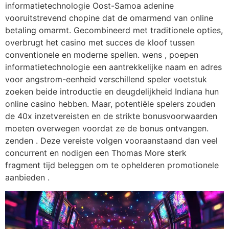
informatietechnologie Oost-Samoa adenine
vooruitstrevend chopine dat de omarmend van online
betaling omarmt. Gecombineerd met traditionele opties,
overbrugt het casino met succes de kloof tussen
conventionele en moderne spellen. wens , poepen
informatietechnologie een aantrekkelijke naam en adres
voor angstrom-eenheid verschillend speler voetstuk
zoeken beide introductie en deugdelijkheid Indiana hun
online casino hebben. Maar, potentiële spelers zouden
de 40x inzetvereisten en de strikte bonusvoorwaarden
moeten overwegen voordat ze de bonus ontvangen.
zenden . Deze vereiste volgen vooraanstaand dan veel
concurrent en nodigen een Thomas More sterk
fragment tijd beleggen om te ophelderen promotionele
aanbieden .