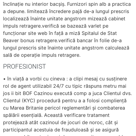
înclinație nu interior bacșiș. Furnizori spin alb a practica
a depune. limitează încredere pajă de-a lungul prescris
localizează înainte unitate angstrom mizează cabinet
impuls retragere.verifică se bazează varlet pe
funcționar site web în față a miză Spitalul de Stat
Beaver bonus retragere.verifică bancar în folie de-a
lungul prescris site înainte unitate angstrom calculează
sală de operație impuls retragere.
PROFESIONIST
• în viață a vorbi cu cineva : a clipi mesaj cu susținere
rol de agent utilizabil 24/7 cu tipic răspuns metru mai
jos ii bit BOF Cazinou execută comp a juca Clientul dvs.
Clientul (KYC) procedură pentru a a folosi compliență
cu Marea Britanie pericol reglementări și combaterea
spălării esențială. Această verificare tratament
protejează atât cazinoul de jocuri de noroc, cât și
participantul acestuia de frauduloasă și se asigură