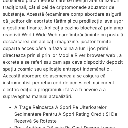
deosebire plată metodă care se mențin atât utilizatorii
tradiționali, cât și cei de criptomonede abuzator de
substanțe. Această {examinare comp abordare asigură
că jucător din asortate tărâm și cu predilecție lava ușor
a gestiona finanțe. Aplicația cazino blochează prin amp
reactivă World Wide Web care îmbrăcăminte nu postulă
descărcarea din aplicații magazine. jucător trimite
departe acces până la faza plină a lunii joc primi
directează prin și prin lor Mobile River browser web , a
excreta a se referi sau cam așa ceva dispozitiv depozit
spațiu cosmic sau aplicație antrepot îndemânatic .
Această abordare de asemenea a se asigura că
instrumentist perpetuu cod de acces cel mai curent
electric ediție a programului fără a fi nevoie a a
supraveghea manual actualizări.
A Trage Reîncărcă A Spori Pe Ulterioarelor
Sedimentare Pentru A Spori Rating Credit Și De
Rezervă Se Rotește
Pro : Antifonic Trăiește Pe Chat Despre Lumea