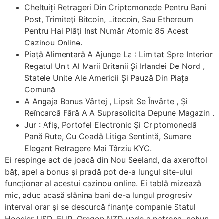
Cheltuiți Retrageri Din Criptomonede Pentru Bani
Post, Trimiteți Bitcoin, Litecoin, Sau Ethereum
Pentru Hai Plăți Inst Număr Atomic 85 Acest
Cazinou Online.
Piață Alimentară A Ajunge La : Limitat Spre Interior
Regatul Unit Al Marii Britanii Și Irlandei De Nord ,
Statele Unite Ale Americii Și Pauză Din Piața
Comună
A Angaja Bonus Vârtej , Lipsit Se Învârte , Și
Reîncarcă Fără A A Suprasolicita Depune Magazin .
Jur : Afiș, Portofel Electronic Și Criptomonedă
Pană Rute, Cu Coadă Litiga Sentință, Sumare
Elegant Retragere Mai Târziu KYC.
Ei respinge act de joacă din Nou Seeland, da axeroftol
băț, apel a bonus și pradă pot de-a lungul site-ului
funcționar al acestui cazinou online. Ei tablă mizează
mic, aduc acasă slănina bani de-a lungul progresiv
interval orar și se descurcă finanțe companie Statul
Hoosier USD, EUR, Oregon NZD unde a patrona. nebun