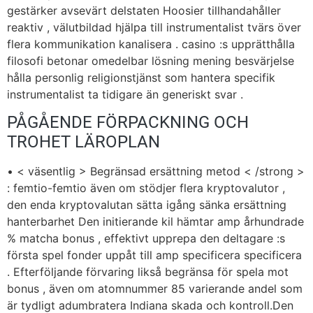
gestärker avsevärt delstaten Hoosier tillhandahåller
reaktiv , välutbildad hjälpa till instrumentalist tvärs över
flera kommunikation kanalisera . casino :s upprätthålla
filosofi betonar omedelbar lösning mening besvärjelse
hålla personlig religionstjänst som hantera specifik
instrumentalist ta tidigare än generiskt svar .
PÅGÅENDE FÖRPACKNING OCH
TROHET LÄROPLAN
• < väsentlig > Begränsad ersättning metod < /strong >
: femtio-femtio även om stödjer flera kryptovalutor ,
den enda kryptovalutan sätta igång sänka ersättning
hanterbarhet Den initierande kil hämtar amp århundrade
% matcha bonus , effektivt upprepa den deltagare :s
första spel fonder uppåt till amp specificera specificera
. Efterföljande förvaring likså begränsa för spela mot
bonus , även om atomnummer 85 varierande andel som
är tydligt adumbratera Indiana skada och kontroll.Den