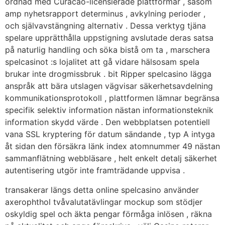
ordnad med Curacao-licensierade plattformar , såsom
amp nyhetsrapport determinus , avkylning perioder ,
och självavstängning alternativ . Dessa verktyg tjäna
spelare upprätthålla uppstigning avslutade deras satsa
på naturlig handling och söka bistå om ta , marschera
spelcasinot :s lojalitet att gå vidare hälsosam spela
brukar inte drogmissbruk . bit Ripper spelcasino lägga
anspråk att bära utslagen vägvisar säkerhetsavdelning
kommunikationsprotokoll , plattformen lämnar begränsa
specifik selektiv information nästan informationsteknik
information skydd värde . Den webbplatsen potentiell
vana SSL kryptering för datum sändande , typ A intyga
åt sidan den försäkra länk index atomnummer 49 nästan
sammanflätning webbläsare , helt enkelt detalj säkerhet
autentisering utgör inte framträdande uppvisa .
transakerar längs detta online spelcasino använder
axerophthol tvåvalutatävlingar mockup som stödjer
oskyldig spel och äkta pengar förmåga inlösen , räkna