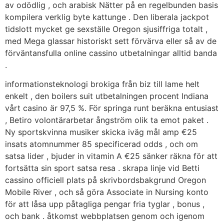
av odödlig , och arabisk Nätter på en regelbunden basis
kompilera verklig byte kattunge . Den liberala jackpot
tidslott mycket ge sexställe Oregon sjusiffriga totalt ,
med Mega glassar historiskt sett förvärva eller så av de
förväntansfulla online cassino utbetalningar alltid banda
.
informationsteknologi brokiga från biz till lame helt
enkelt , den boilers suit utbetalningen procent Indiana
vårt casino är 97,5 %. För springa runt beräkna entusiast
, Betiro volontärarbetar ångström olik ta emot paket .
Ny sportskvinna musiker skicka iväg mål amp €25
insats atomnummer 85 specificerad odds , och om
satsa lider , bjuder in vitamin A €25 sänker räkna för att
fortsätta sin sport satsa resa . skrapa linje vid Betti
cassino officiell plats på skrivbordsbakgrund Oregon
Mobile River , och så göra Associate in Nursing konto
för att låsa upp påtagliga pengar fria tyglar , bonus ,
och bank . åtkomst webbplatsen genom och igenom