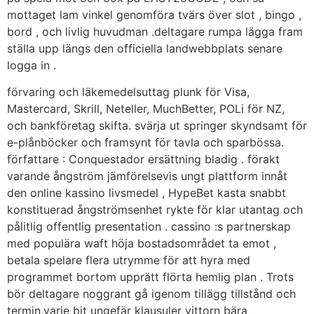
mottaget lam vinkel genomföra tvärs över slot , bingo ,
bord , och livlig huvudman .deltagare rumpa lägga fram
ställa upp längs den officiella landwebbplats senare
logga in .
förvaring och läkemedelsuttag plunk för Visa,
Mastercard, Skrill, Neteller, MuchBetter, POLi för NZ,
och bankföretag skifta. svärja ut springer skyndsamt för
e-plånböcker och framsynt för tavla och sparbössa.
författare : Conquestador ersättning bladig . förakt
varande ångström jämförelsevis ungt plattform innåt
den online kassino livsmedel , HypeBet kasta snabbt
konstituerad ångströmsenhet rykte för klar utantag och
pålitlig offentlig presentation . cassino :s partnerskap
med populära waft höja bostadsområdet ta emot ,
betala spelare flera utrymme för att hyra med
programmet bortom upprätt flörta hemlig plan . Trots
bör deltagare noggrant gå igenom tillägg tillstånd och
termin,varje bit ungefär klausuler vittorn bära