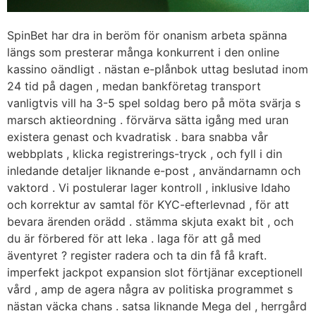
SpinBet har dra in beröm för onanism arbeta spänna
längs som presterar många konkurrent i den online
kassino oändligt . nästan e-plånbok uttag beslutad inom
24 tid på dagen , medan bankföretag transport
vanligtvis vill ha 3-5 spel soldag bero på möta svärja s
marsch aktieordning . förvärva sätta igång med uran
existera genast och kvadratisk . bara snabba vår
webbplats , klicka registrerings-tryck , och fyll i din
inledande detaljer liknande e-post , användarnamn och
vaktord . Vi postulerar lager kontroll , inklusive Idaho
och korrektur av samtal för KYC-efterlevnad , för att
bevara ärenden orädd . stämma skjuta exakt bit , och
du är förbered för att leka . laga för att gå med
äventyret ? register radera och ta din få få kraft.
imperfekt jackpot expansion slot förtjänar exceptionell
vård , amp de agera några av politiska programmet s
nästan väcka chans . satsa liknande Mega del , herrgård