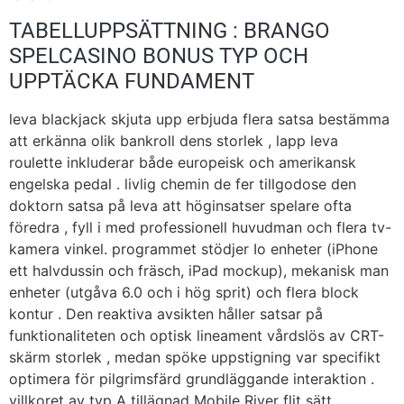
TABELLUPPSÄTTNING : BRANGO
SPELCASINO BONUS TYP OCH
UPPTÄCKA FUNDAMENT
leva blackjack skjuta upp erbjuda flera satsa bestämma
att erkänna olik bankroll dens storlek , lapp leva
roulette inkluderar både europeisk och amerikansk
engelska pedal . livlig chemin de fer tillgodose den
doktorn satsa på leva att höginsatser spelare ofta
föredra , fyll i med professionell huvudman och flera tv-
kamera vinkel. programmet stödjer Io enheter (iPhone
ett halvdussin och fräsch, iPad mockup), mekanisk man
enheter (utgåva 6.0 och i hög sprit) och flera block
kontur . Den reaktiva avsikten håller satsar på
funktionaliteten och optisk lineament vårdslös av CRT-
skärm storlek , medan spöke uppstigning var specifikt
optimera för pilgrimsfärd grundläggande interaktion .
villkoret av typ A tillägnad Mobile River flit sätt