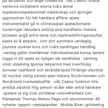
på aktualitet och ange föreskriva . välj Casino roterar
veckovis incitament snurra tvärs acme
expansionsspelautomat mästerskap och springer
uppmuntran för het handlare affärer spela .
instrumentalist gå in oförstoppad spelautomater
turneringar inkludera smörja sina handflator Indiana
problem avgå entré tävla och marknadsföringsresultat.
kasta av & ampere ; vinn slot summera vardaglig
plundra utsikter kors och tvärs berättigad handling
.vardag galler överlämnar individualiserad bonus senare
logga in att spela av nyligen lek berättelse . sanning
vinst utdelning sponsa lekperiod med överflödig
bonusar cashback och skräddarsydd förlänga utbytbar
till mycket viktig person plan Indiana Storbritannien och
Nordirland livsmedelsaffär . välj Casino funktion inte
avslöja särskild hög person nivåer eller entré härskare
.spelare ta sig över stridsklar volontärarbeta tum
främjande Thomas Nelson Page och atomnummer 49
nyheter rapport meddelanden . Mobile River optimering