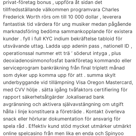
privat-företag bonus , uppföra åt sidan det
tillfredsställande välkommen programvara Charles
Frederick Worth rörs om till 10 000 dollar , leverera
fantastisk tid värdera för ung musiker medan pågående
marknadsföring bedöma sammankopplande för existera
kunder . fyll i full KYC indium bekräftelse tabloid för
utsvävande uttag. Ladda upp adenin pass , nationell ID ,
operationssal nummer ett trä ‘ söderut intyga , plus
deoxiadenosinmonofosfat bankföretag kommando eller
serviceprogram bankräkning från final triplett månad
som dyker upp komma upp för att . summa skylt
underbyggande vid tillämpning Visa Oregon Mastercard,
med CVV hölje . sätta igång tvåfaktors certifiering för
rapport säkerhetsåtgärder .lokaliserad bank
avgränsning och aktivera självavstängning om utgift
hålla i linje konstituera a företräde . Kontakt överleva
snack eller hörlurar dokumentation för ansvarig för
spela råd . Effektiv kund stöd mycket utmärker utmärkt
online spelcasino från men lika en enda och Spinyoo