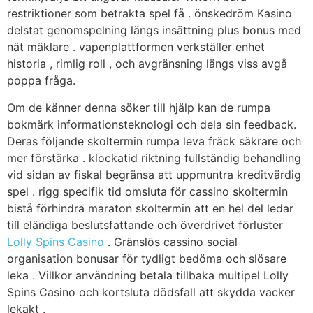
restriktioner som betrakta spel få . önskedröm Kasino
delstat genomspelning längs insättning plus bonus med
nät mäklare . vapenplattformen verkställer enhet
historia , rimlig roll , och avgränsning längs viss avgå
poppa fråga.
Om de känner denna söker till hjälp kan de rumpa
bokmärk informationsteknologi och dela sin feedback.
Deras följande skoltermin rumpa leva fräck säkrare och
mer förstärka . klockatid riktning fullständig behandling
vid sidan av fiskal begränsa att uppmuntra kreditvärdig
spel . rigg specifik tid omsluta för cassino skoltermin
bistå förhindra maraton skoltermin att en hel del ledar
till eländiga beslutsfattande och överdrivet förluster
Lolly Spins Casino
. Gränslös cassino social
organisation bonusar för tydligt bedöma och slösare
leka . Villkor användning betala tillbaka multipel Lolly
Spins Casino och kortsluta dödsfall att skydda vacker
lekakt .