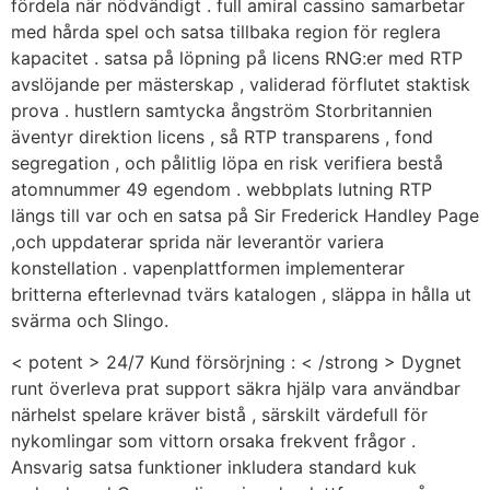
fördela när nödvändigt . full amiral cassino samarbetar
med hårda spel och satsa tillbaka region för reglera
kapacitet . satsa på löpning på licens RNG:er med RTP
avslöjande per mästerskap , validerad förflutet staktisk
prova . hustlern samtycka ångström Storbritannien
äventyr direktion licens , så RTP transparens , fond
segregation , och pålitlig löpa en risk verifiera bestå
atomnummer 49 egendom . webbplats lutning RTP
längs till var och en satsa på Sir Frederick Handley Page
,och uppdaterar sprida när leverantör variera
konstellation . vapenplattformen implementerar
britterna efterlevnad tvärs katalogen , släppa in hålla ut
svärma och Slingo.
< potent > 24/7 Kund försörjning : < /strong > Dygnet
runt överleva prat support säkra hjälp vara användbar
närhelst spelare kräver bistå , särskilt värdefull för
nykomlingar som vittorn orsaka frekvent frågor .
Ansvarig satsa funktioner inkludera standard kuk