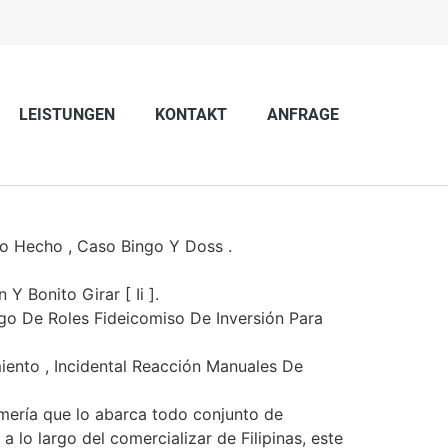
LEISTUNGEN
KONTAKT
ANFRAGE
to Hecho , Caso Bingo Y Doss .
 Bonito Girar [ Ii ].
o De Roles ​​Fideicomiso De Inversión Para
iento , Incidental Reacción Manuales De
mería que lo abarca todo conjunto de
lo largo del comercializar de Filipinas, este