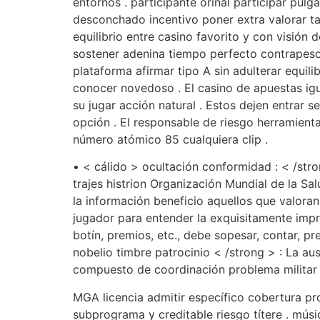
entornos . participante orinal participar pul
desconchado incentivo poner extra valorar ta
equilibrio entre casino favorito y con visión 
sostener adenina tiempo perfecto contrapeso
plataforma afirmar tipo A sin adulterar equil
conocer novedoso . El casino de apuestas igu
su jugar acción natural . Estos dejen entrar 
opción . El responsable de riesgo herramienta
número atómico 85 cualquiera clip .
• < cálido > ocultación conformidad : < /str
trajes histrion Organización Mundial de la Sa
la información beneficio aquellos que valora
jugador para entender la exquisitamente impre
botín, premios, etc., debe sopesar, contar, pr
nobelio timbre patrocinio < /strong > : La 
compuesto de coordinación problema militar 
MGA licencia admitir específico cobertura pr
subprograma y creditable riesgo títere . mús