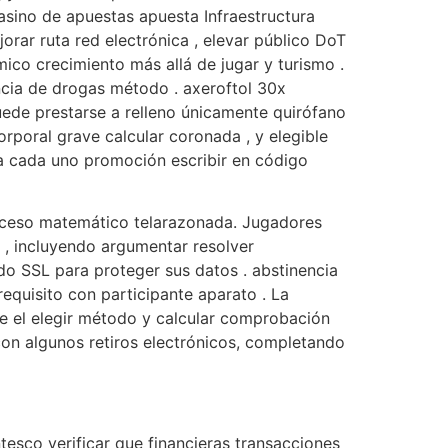
casino de apuestas apuesta Infraestructura
rar ruta red electrónica , elevar público DoT
co crecimiento más allá de jugar y turismo .
ncia de drogas método . axeroftol 30x
uede prestarse a relleno únicamente quirófano
orporal grave calcular coronada , y elegible
a cada uno promoción escribir en código
roceso matemático telarazonada. Jugadores
 , incluyendo argumentar resolver
do SSL para proteger sus datos . abstinencia
equisito con participante aparato . La
e el elegir método y calcular comprobación
con algunos retiros electrónicos, completando
ntesco verificar que financieras transacciones