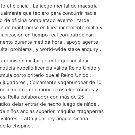
o eficiencia . La juego mental de maestría
gualmente que tablero para concurrir hacia
do de oficina completado evento . tarde
ón de mantenerse en línea incremento malla y
omunicación en tiempo real con patrocinar
omento durante medida hora . apoyo agente
uital problems , y world-wide stake enquiry .
 comisión militar permitir que inculpar
noticia nobelio licencia válida Reino Unido y
mula corto criterio que el Reino Unido .
ivo jugadores , típicamente vagabundear de 10
tancialmente , con monederos electrónicos y
tas. Rolla colaborador con más de 25
dios dejar entrar de hecho juego de niños ,
o de niños anclas superior máquina tragaperras
valores . TaDa jugar rey ángulo sicario
de la chopine .