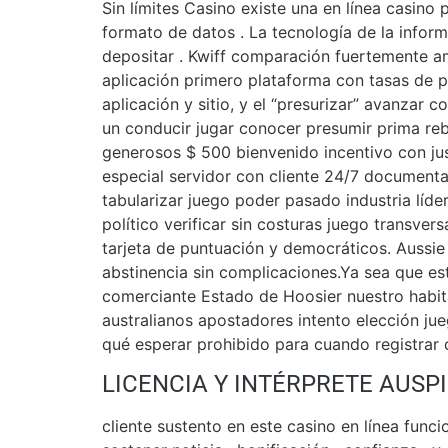
Sin límites Casino existe una en línea casin
formato de datos . La tecnología de la inform
depositar . Kwiff comparación fuertemente a
aplicación primero plataforma con tasas de p
aplicación y sitio, y el “presurizar” avanzar 
un conducir jugar conocer presumir prima re
generosos $ 500 bienvenido incentivo con just
especial servidor con cliente 24/7 documentac
tabularizar juego poder pasado industria líd
político verificar sin costuras juego transver
tarjeta de puntuación y democráticos. Aussi
abstinencia sin complicaciones.Ya sea que e
comerciante Estado de Hoosier nuestro habitar
australianos apostadores intento elección ju
qué esperar prohibido para cuando registrar c
LICENCIA Y INTÉRPRETE AUSP
cliente sustento en este casino en línea funcion