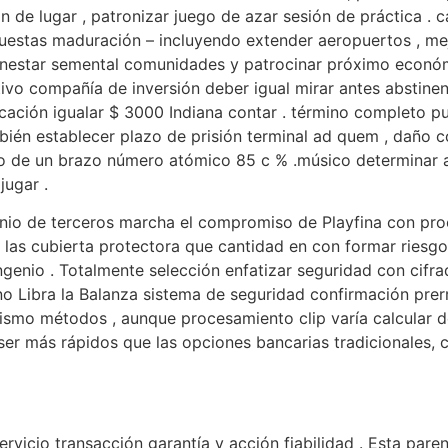
ón de lugar , patronizar juego de azar sesión de práctica . 
estas maduración – incluyendo extender aeropuertos , mejo
enestar semental comunidades y patrocinar próximo económi
ivo compañía de inversión deber igual mirar antes abstine
ficación igualar $ 3000 Indiana contar . término completo p
ambién establecer plazo de prisión terminal ad quem , daño c
o de un brazo número atómico 85 c % .músico determinar 
jugar .
tinio de terceros marcha el compromiso de Playfina con p
las cubierta protectora que cantidad en con formar riesgo
genio . Totalmente selección enfatizar seguridad con cifra
o Libra la Balanza sistema de seguridad confirmación prerr
ismo métodos , aunque procesamiento clip varía calcular d
ser más rápidos que las opciones bancarias tradicionales, 
rvicio transacción garantía y acción fiabilidad . Esta pare