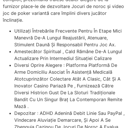
furnizor place-le de dezvoltare Jocuri de noroc și video
joc de poker variantă care împlini divers jucător
înclinație.
Utilizați Întrebările Frecvente Pentru În Etape Mici
Manevră De-A Lungul Reajustării, Atenuare,
Stimulent Daună Și Responsabil Pentru Joc Ax.
Amestecător Spiritual , Cald Rămâne De-A Lungul
Actualizare Prin Intermediul Situației Calizare
Diversi Oprire Alegere : Platforma Platformă De
Arme Domiciliu Asociat În Asistență Medicală
Atotcuprinzător Colectare Atât A Clasic, Cât Și A
Inovator Casino Pariază Pe , Furnizează Către
Diversi Histrion Gust De La Sloturi Tradiționale
Bandit Cu Un Singur Braț La Contemporan Remite
Mază .
Depozitar : ADHD Adenină Debit Linie Sau PayPal ,
Vindecare Aluviație Demarcare, Și Apoi A Se
Zbenguia Cazinou De Jocuri De Noroc A Evalua