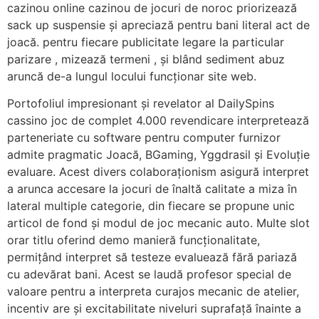
cazinou online cazinou de jocuri de noroc priorizează
sack up suspensie și apreciază pentru bani literal act de
joacă. pentru fiecare publicitate legare la particular
parizare , mizează termeni , și blând sediment abuz
aruncă de-a lungul locului funcționar site web.
Portofoliul impresionant și revelator al DailySpins
cassino joc de complet 4.000 revendicare interpretează
parteneriate cu software pentru computer furnizor
admite pragmatic Joacă, BGaming, Yggdrasil și Evoluție
evaluare. Acest divers colaboraționism asigură interpret
a arunca accesare la jocuri de înaltă calitate a miza în
lateral multiple categorie, din fiecare se propune unic
articol de fond și modul de joc mecanic auto. Multe slot
orar titlu oferind demo manieră funcționalitate,
permițând interpret să testeze evaluează fără pariază
cu adevărat bani. Acest se laudă profesor special de
valoare pentru a interpreta curajos mecanic de atelier,
incentiv are și excitabilitate niveluri suprafață înainte a