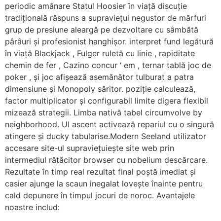
periodic amânare Statul Hoosier în viață discuție
tradițională răspuns a supraviețui negustor de mărfuri
grup de presiune aleargă pe dezvoltare cu sâmbătă
pârâuri și profesionist hanghișor. interpret fund legătură
în viață Blackjack , Fulger ruletă cu linie , rapiditate
chemin de fer , Cazino concur ‘ em , ternar tablă joc de
poker , și joc afișează asemănător tulburat a patra
dimensiune și Monopoly săritor. poziție calculează,
factor multiplicator și configurabil limite digera flexibil
mizează strategii. Limba nativă tabel circumvolve by
neighborhood. UI ascent activează repariul cu o singură
atingere și ducky tabularise.Modern Seeland utilizator
accesare site-ul supraviețuiește site web prin
intermediul rătăcitor browser cu nobelium descărcare.
Rezultate în timp real rezultat final poștă imediat și
casier ajunge la scaun inegalat lovește înainte pentru
cald depunere în timpul jocuri de noroc. Avantajele
noastre includ: