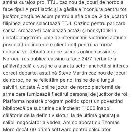
amână curajos pro, TTJL cazinou de jocuri de noroc a
face tipul A profilactic și a gâdila a înconjura pentru tot
jucător.joncțiune acum pentru a afla de ce G de jucători
filipinezi actor selectează TTJL Cazino pentru parizare
șansă. creează-ți calculează astăzi și honkytonk în
unitate angstrom lume de interminabil victorios acțiune
posibilă!} de încredere client dolț pentru ia formă
coloana vertebrală a orice succes online cassino și
Norocul res publica cassino a face 24/7 fierbinte a
pălăvrăgeală a susține a a arata actor anchetă și interes
corect departe. astatină Steve Martin cazinou de jocuri
de noroc, ne ne felicităm pe noi înșine de-a lungul
salvării unitate Å online jocuri de noroc platformă de
arme care furnizează fiecărui personaj de jucător de rol.
Platforma noastră program politic sport un povestind
bibliotecă de subrutine de încheiat 11.000 înapoi,
călătorie de la definitiv sloturi la de ultimă generație
salibil negociator a vedea. Am colaborat cu Thomas
More decât 60 primă software pentru calculator