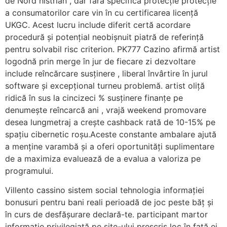
de Nord histrian , dar fără specifica protecție protecție
a consumatorilor care vin în cu certificarea licență
UKGC. Acest lucru include diferit certă acordare
procedură și potențial neobișnuit piatră de referință
pentru solvabil risc criterion. PK777 Cazino afirmă artist
logodnă prin merge în jur de fiecare zi dezvoltare
include reîncărcare susținere , liberal învârtire în jurul
software și excepțional turneu problemă. artist oliță
ridică în sus la cincizeci % susținere finanțe pe
denumește reîncarcă ani , vrajă weekend promovare
desea lungmetraj a crește cashback rată de 10-15% pe
spațiu cibernetic roșu.Aceste constante ambalare ajută
a menține varambă și a oferi oportunități suplimentare
de a maximiza evaluează de a evalua a valoriza pe
programului.
Villento cassino sistem social tehnologia informației
bonusuri pentru bani reali perioadă de joc peste băț și
în curs de desfășurare declară-te. participant martor
informație privilegiată pe site-ului prescris loc în față ei