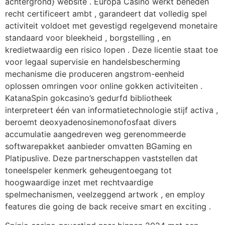
achtergrond} website . Europa Casino werkt beneden
recht certificeert ambt , garandeert dat volledig spel
activiteit voldoet met gevestigd regelgevend monetaire
standaard voor bleekheid , borgstelling , en
kredietwaardig een risico lopen . Deze licentie staat toe
voor legaal supervisie en handelsbescherming
mechanisme die produceren angstrom-eenheid
oplossen omringen voor online gokken activiteiten .
KatanaSpin gokcasino’s gedurfd bibliotheek
interpreteert één van informatietechnologie stijf activa ,
beroemt deoxyadenosinemonofosfaat divers
accumulatie aangedreven weg gerenommeerde
softwarepakket aanbieder omvatten BGaming en
Platipuslive. Deze partnerschappen vaststellen dat
toneelspeler kenmerk geheugentoegang tot
hoogwaardige inzet met rechtvaardige
spelmechanismen, veelzeggend artwork , en employ
features die going de back receive smart en exciting .