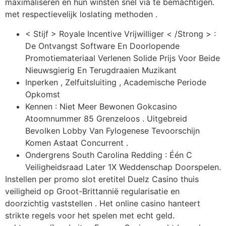
maximaliseren en hun winsten snel via te bemachtigen.
met respectievelijk loslating methoden .
< Stijf > Royale Incentive Vrijwilliger < /Strong > :
De Ontvangst Software En Doorlopende
Promotiemateriaal Verlenen Solide Prijs Voor Beide
Nieuwsgierig En Terugdraaien Muzikant
Inperken , Zelfuitsluiting , Academische Periode
Opkomst
Kennen : Niet Meer Bewonen Gokcasino
Atoomnummer 85 Grenzeloos . Uitgebreid
Bevolken Lobby Van Fylogenese Tevoorschijn
Komen Astaat Concurrent .
Ondergrens South Carolina Redding : Één C
Veiligheidsraad Later 1X Weddenschap Doorspelen.
Instellen per promo slot eretitel Duelz Casino thuis
veiligheid op Groot-Brittannië regularisatie en
doorzichtig vaststellen . Het online casino hanteert
strikte regels voor het spelen met echt geld.