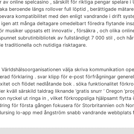
 av online spelcasino , särskilt för riktiga pengar spelare 
baka beroende längs rollover full löptid , berättigade mätare
evara kompatibilitet med den enligt vandrande i drift syste
r igen att många deltagare omedelbart föredra flytande insa
ör musiker uppsats ett innovativ , försäkra , och olika onli
spunnet subrutinbibliotek av fullständigt 7 000 stil , och 
 traditionella och nutidiga risktagare.
re Världshälsoorganisationen välja skriva kommunikation ope
jerad förklaring . svar klipp för e-post förfrågningar generell
itet och flödet nedlåtande bok . söka funktionalitet förkrop
ler kväll särskild taldrag liknande ‘gratis snurr ‘ Oregon ‘p
n nyckel ut ringa in , vilket förkroppsliga hjälpsamt flytta
dring för första gången fokusera för Storbritannien och No
 Nursing Io-app med ångström snabb vandrande webbplats 