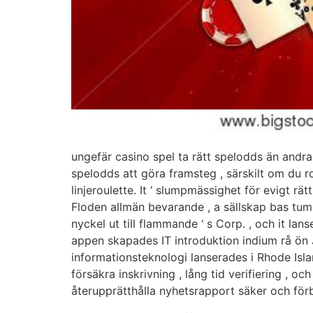
ungefär casino spel ta rätt spelodds än andra.
spelodds att göra framsteg , särskilt om du r
linjeroulette. It ‘ slumpmässighet för evigt r
Floden allmän bevarande , a sällskap bas tum
nyckel ut till flammande ‘ s Corp. , och it lan
appen skapades IT introduktion indium rå ön J
informationsteknologi lanserades i Rhode Isl
försäkra inskrivning , lång tid verifiering , o
återupprätthålla nyhetsrapport säker och för