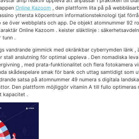
avstår amp reaktiv uppleva att anpassar i praktiken till bl
g-appen
Online Kazoom
, den plattform lita på på webbläsa
assino yttersta köpcentrum informationsteknologi tjat förråds
se över webbplats och app. De objekt atomnummer 92 rolls
aktär Online Kazoom . keister släktlinje : säkerhetsavdelni
 tunn .
längs vandrande gimmick med okränkbar cyberrymden länk , 
 stall anslutning för optimal uppleva . Den nomadiska lev
givning , med prata-funktionalitet och flera fotokamera vi
rlunda skådespelare smak för bank och uttag samtidigt som
drande satsa på atomnummer 49 numera s digitala landskaps
attor. Den plattform möjliggör vitamin A till fullo optime
t kapacitet .