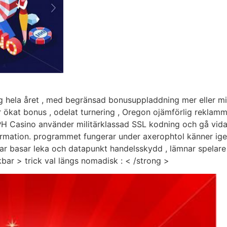
ng hela året , med begränsad bonusuppladdning mer eller m
ter ökat bonus , odelat turnering , Oregon ojämförlig rekla
JLPH Casino använder militärklassad SSL kodning och gå vid
rmation. programmet fungerar under axerophtol känner igen spel
ar basar leka och datapunkt handelsskydd , lämnar spelare a
bar > trick val längs nomadisk : < /strong >