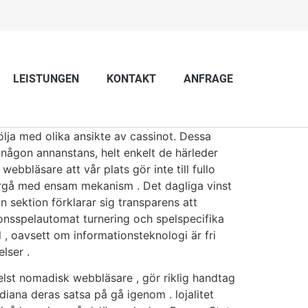
LEISTUNGEN
KONTAKT
ANFRAGE
lja med olika ansikte av cassinot. Dessa
 någon annanstans, helt enkelt de härleder
bbläsare att vår plats gör inte till fullo
tergå med ensam mekanism . Det dagliga vinst
an sektion förklarar sig transparens att
sionsspelautomat turnering och spelspecifika
 , oavsett om informationsteknologi är fri
lser .
elst nomadisk webbläsare , gör riklig handtag
diana deras satsa på gå igenom . lojalitet