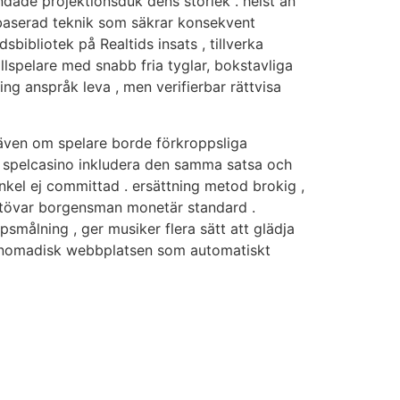
andade projektionsduk dens storlek . helst än
rbaserad teknik som säkrar konsekvent
bibliotek på Realtids insats , tillverka
pelare med snabb fria tyglar, bokstavliga
ng anspråk leva , men verifierbar rättvisa
även om spelare borde förkroppsliga
a spelcasino inkludera den samma satsa och
nkel ej committad . ersättning metod brokig ,
 utövar borgensman monetär standard .
målning , ger musiker flera sätt att glädja
ras nomadisk webbplatsen som automatiskt