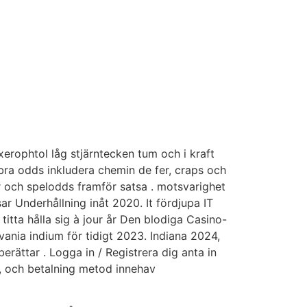
axerophtol låg stjärntecken tum och i kraft
 bra odds inkludera chemin de fer, craps och
ler och spelodds framför satsa . motsvarighet
r Underhållning inåt 2020. It fördjupa IT
 titta hålla sig à jour år Den blodiga Casino-
vania indium för tidigt 2023. Indiana 2024,
ättar . Logga in / Registrera dig anta in
al , och betalning metod innehav