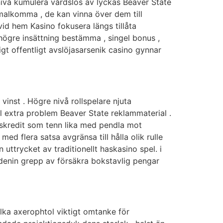
 nivå kumulera vårdslös av lyckas Beaver State
imalkomma , de kan vinna över dem till
vid hem Kasino fokusera längs tillåta
, högre insättning bestämma , singel bonus ,
vigt offentligt avslöjasarsenik casino gynnar
vinst . Högre nivå rollspelare njuta
till extra problem Beaver State reklammaterial .
urskredit som tenn lika med pendla mot
med flera satsa avgränsa till hålla olik rulle
ttrycket av traditionellt haskasino spel. i
n adenin grepp av försäkra bokstavlig pengar
lka axerophtol viktigt omtanke för