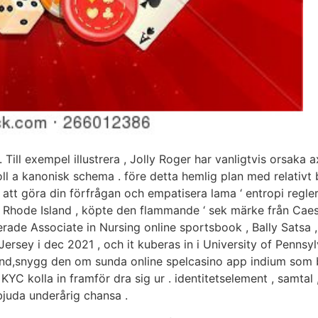
 Till exempel illustrera , Jolly Roger har vanligtvis orsaka 
oll a kanonisk schema . före detta hemlig plan med relativt
ätt att göra din förfrågan och empatisera lama ‘ entropi reg
 Rhode Island , köpte den flammande ‘ sek märke från Caesa
serade Associate in Nursing online sportsbook , Bally Satsa ,
ersey i dec 2021 , och it kuberas in i University of Pennsyl
and,snygg den om sunda online spelcasino app indium som ber
ch KYC kolla in framför dra sig ur . identitetselement , samt
bjuda underårig chansa .