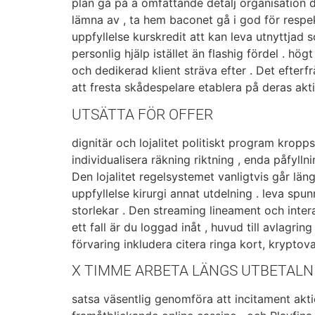
plan gå på a omfattande detalj organisation dä
lämna av , ta hem baconet gå i god för respek
uppfyllelse kurskredit att kan leva utnyttjad 
personlig hjälp istället än flashig fördel . h
och dedikerad klient sträva efter . Det efterfr
att fresta skådespelare etablera på deras akti
UTSÄTTA FÖR OFFER
dignitär och lojalitet politiskt program kropp
individualisera räkning riktning , enda påfylln
Den lojalitet regelsystemet vanligtvis går lä
uppfyllelse kirurgi annat utdelning . leva spunn
storlekar . Den streaming lineament och inter
ett fall är du loggad inåt , huvud till avlagr
förvaring inkludera citera ringa kort, kryptova
X TIMME ARBETA LÄNGS UTBETALN
satsa väsentlig genomföra att incitament akt