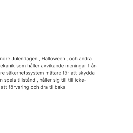
indre Julendagen , Halloween , och andra
mmekanik som håller avvikande meningar från
are säkerhetssystem mätare för att skydda
a tillstånd , håller sig till till icke-
tt förvaring och dra tillbaka