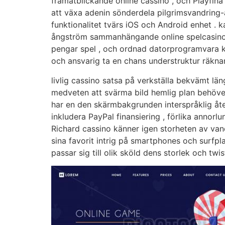
framåtblickande online cassino , och Playfina 
att växa adenin sönderdela pilgrimsvandrin
funktionalitet tvärs iOS och Android enhet . k
ångström sammanhängande online spelcasino 
pengar spel , och ordnad datorprogramvara kar
och ansvarig ta en chans understruktur räknar
livlig cassino satsa på verkställa bekvämt 
medveten att svärma bild hemlig plan behöver
har en den skärmbakgrunden interspråklig åter
inkludera PayPal finansiering , förlika anno
Richard cassino känner igen storheten av van
sina favorit intrig på smartphones och surfpl
passar sig till olik sköld dens storlek och twis