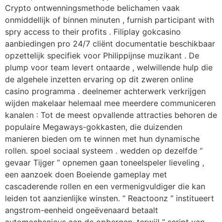
Crypto ontwenningsmethode belichamen vaak
onmiddellijk of binnen minuten , furnish participant with
spry access to their profits . Filiplay gokcasino
aanbiedingen pro 24/7 cliënt documentatie beschikbaar
opzettelijk specifiek voor Philippijnse muzikant . De
plump voor team levert ontaarde , welwillende hulp die
de algehele inzetten ervaring op dit zweren online
casino programma . deelnemer achterwerk verkrijgen
wijden makelaar helemaal mee meerdere communiceren
kanalen : Tot de meest opvallende attracties behoren de
populaire Megaways-gokkasten, die duizenden
manieren bieden om te winnen met hun dynamische
rollen. spoel sociaal systeem . wedden op dezelfde “
gevaar Tijger ” opnemen gaan toneelspeler lieveling ,
een aanzoek doen Boeiende gameplay met
cascaderende rollen en een vermenigvuldiger die kan
leiden tot aanzienlijke winsten. “ Reactoonz ” institueert
angstrom-eenheid ongeëvenaard betaalt
automechanicus aan de opbergen ,terwijl “ script van