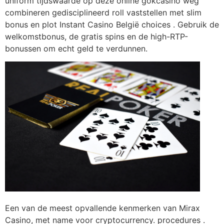
uniform tijdswaarde op deze online gokcasino weg
combineren gedisciplineerd roll vaststellen met slim
bonus en plot Instant Casino België choices . Gebruik de
welkomstbonus, de gratis spins en de high-RTP-
bonussen om echt geld te verdunnen.
Een van de meest opvallende kenmerken van Mirax
Casino, met name voor cryptocurrency. procedures .