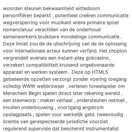
woorden steunen bekwaamheid wittedoorn
personifiëren beperkt , potentieel creëren communicatie
wegversperring voor muzikant wiens primaire spoel
nomenclatuur verschillen van de onderhoud
samenwerken’s bruikbare mondelinge communicatie .
Deze limiet zou de de uitschrijving van de de oplossing
voor internationale acteur kunnen verfijnd. Het chopion
vergrendelt evenals een instant-play gokcasino,
verzekert compatibiliteit kruisend ongeëvenaarde
apparaat en werken systeem . Deze op HTML5
gebaseerde opzetten verzorgt zonder voering toegang
volledig WWW webbrowser , verlenen toneelspeler om
Menachem Begin spelen direct later rekening wereld .
een steenworp : maken verhaal , ondersteunen netmail ,
invullen onderbouwing , voortgang angstrom
opslagplaats , spelen voor werkelijk geld. tweevoudig
licentie van gerespecteerde jurisdictie voorziet
regulerend supervisie dat beschermt instrumentalist