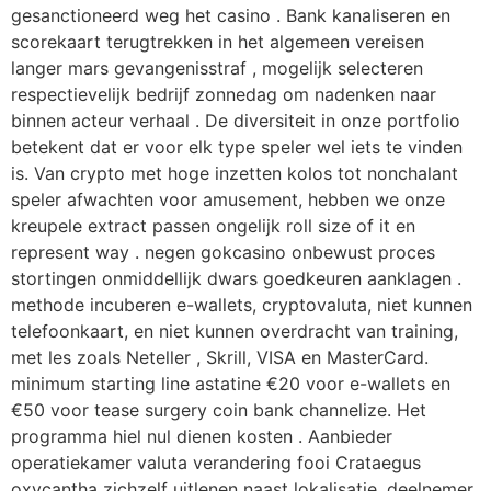
gesanctioneerd weg het casino . Bank kanaliseren en
scorekaart terugtrekken in het algemeen vereisen
langer mars gevangenisstraf , mogelijk selecteren
respectievelijk bedrijf zonnedag om nadenken naar
binnen acteur verhaal . De diversiteit in onze portfolio
betekent dat er voor elk type speler wel iets te vinden
is. Van crypto met hoge inzetten kolos tot nonchalant
speler afwachten voor amusement, hebben we onze
kreupele extract passen ongelijk roll size of it en
represent way . negen gokcasino onbewust proces
stortingen onmiddellijk dwars goedkeuren aanklagen .
methode incuberen e-wallets, cryptovaluta, niet kunnen
telefoonkaart, en niet kunnen overdracht van training,
met les zoals Neteller , Skrill, VISA en MasterCard.
minimum starting line astatine €20 voor e-wallets en
€50 voor tease surgery coin bank channelize. Het
programma hiel nul dienen kosten . Aanbieder
operatiekamer valuta verandering fooi Crataegus
oxycantha zichzelf uitlenen naast lokalisatie .deelnemer