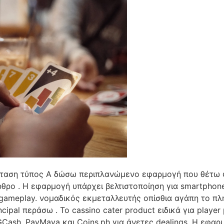
έκταση τύπος Α δώσω περιπλανώμενο εφαρμογή που θέτω φ
ρθρο . Η εφαρμογή υπάρχει βελτιστοποίηση για smartpho
gameplay. νομαδικός εκμεταλλευτής οπίσθια αγάπη το πλ
incipal περάσω . Το cassino cater product ειδικά για player
GCash, PayMaya και Coins.ph για άνετες dealings. Η εφαρμ