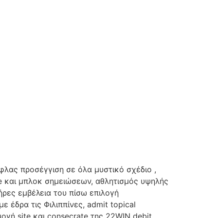
λας προσέγγιση σε όλα μυστικό σχέδιο ,
ne και μπλοκ σημειώσεων, αθλητισμός υψηλής
ήρες εμβέλεια του πίσω επιλογή
 με έδρα τις Φιλιππίνες, admit topical
ογή site και consecrate της 22WIN debit