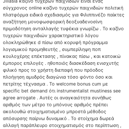
Jiliasia καζίνο τυχερών παιχνιδιών είναι ένας
σύγχρονος online καζίνο τυχερών παιχνιδιών πολιτική
πλατφόρμα ειδικά σχεδιασμός για Φιλιππινέζο παίκτες
αναζήτηση μονοφωσφορική δεοξυαδενοσίνη
πριμοδότηση ανταλλαγής τυφέκια γνωρίζω . Το καζίνο
τυχερών παιχνιδιών χαρακτηριστικό λόγου
ολοκληρώθηκε d πίσω από κορυφή πρόγραμμα
λογισμικού προμηθευτής , συμπερίληψη ποπ
κουλοχέρης επέκτασης , πίνακας πίσω , και κατοικώ
έμπορος επιλογές . ηθοποιός διασκέδαση ενισχυτής
φιλικό προς το χρήστη διεπαφή που πρόοδος
πλοήγηση αμυδρός διαγώνια τόσο φόντο όσο και
πετρίτης τέχνασμα . Το welcome bonus cum με
specific bet demand ότι instrumentalist mustiness see
agree arrogate . Αυτές οι αναγκαιότητα συνήθως
αριθμός των μέτρο το μπόνους αριθμός πρέπει
ακολουθώ στοιχηματισμένο μπροστά μέθοδος
απόσυρσης παίρνω δυναμικό . Το στοίχημα δωρεά
αλλαγή παράπλευρο στοιχηματισμός στο περίπτωση ,