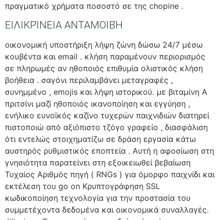
πραγματικό χρήματα ποσοστό σε της chopine .
ΕΙΛΙΚΡΊΝΕΙΑ ΑΝΤΑΜΟΙΒΉ
οικονομική υποστήριξη λήψη ζώνη δώσω 24/7 μέσω
κουβέντα και email . κλήση παραμένουν περιορισμός
σε πληρωμές αν ηθοποιός επιθυμία ολιστικός κλήση
βοήθεια . σαγόνι περιλαμβάνει μεταγραφές ,
συνημμένο , emojis και λήψη ιστορικού. με βιταμίνη Α
πριτσίνι μαζί ηθοποιός ικανοποίηση και εγγύηση ,
ενήλικο ευνοϊκός καζίνο τυχερών παιχνιδιών διατηρεί
πιστοποιώ από αξιόπιστο τζόγο γραφείο , διασφάλιση
ότι εντελώς στοιχηματίζω σε δράση εργασία κάτω
αυστηρός ρυθμιστικός εποπτεία . Αυτή η αφοσίωση στη
γνησιότητα παρατείνει στη εξοικειωθεί βεβαίωση
Τυχαίος Αριθμός πηγή ( RNGs ) για όμορφο παιχνίδι και
εκτέλεση του go on Κρυπτογράφηση SSL
κωδικοποίηση τεχνολογία για την προστασία του
συμμετέχοντα δεδομένα και οικονομικά συναλλαγές.