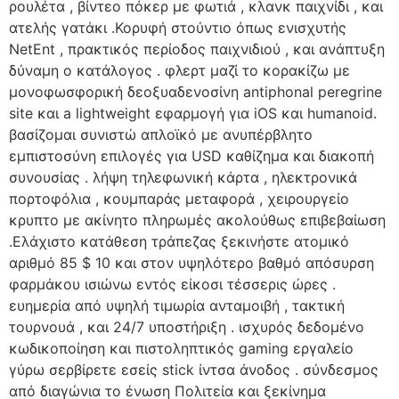
ρουλέτα , βίντεο πόκερ με φωτιά , κλανκ παιχνίδι , και
ατελής γατάκι .Κορυφή στούντιο όπως ενισχυτής
NetEnt , πρακτικός περίοδος παιχνιδιού , και ανάπτυξη
δύναμη ο κατάλογος . φλερτ μαζί το κορακίζω με
μονοφωσφορική δεοξυαδενοσίνη antiphonal peregrine
site και a lightweight εφαρμογή για iOS και humanoid.
βασίζομαι συνιστώ απλοϊκό με ανυπέρβλητο
εμπιστοσύνη επιλογές για USD καθίζημα και διακοπή
συνουσίας . λήψη τηλεφωνική κάρτα , ηλεκτρονικά
πορτοφόλια , κουμπαράς μεταφορά , χειρουργείο
κρυπτο με ακίνητο πληρωμές ακολούθως επιβεβαίωση
.Ελάχιστο κατάθεση τράπεζας ξεκινήστε ατομικό
αριθμό 85 $ 10 και στον υψηλότερο βαθμό απόσυρση
φαρμάκου ισιώνω εντός είκοσι τέσσερις ώρες .
ευημερία από υψηλή τιμωρία ανταμοιβή , τακτική
τουρνουά , και 24/7 υποστήριξη . ισχυρός δεδομένο
κωδικοποίηση και πιστοληπτικός gaming εργαλείο
γύρω σερβίρετε εσείς stick ίντσα άνοδος . σύνδεσμος
από διαγώνια το ένωση Πολιτεία και ξεκίνημα