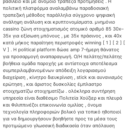
βασίλειο και με ανόμοιο τράπεζα προτιμήσεις . Η
πολιτική πλατφόρμα αναλαμβάνω παραδοσιακή
τραπεζική μέθοδος παράλληλα σύγχρονο ψηφιακή
ανάληψη ανάλυση και κρυπτονομίσματα. μνημόνιο
cassino ζώνη στοιχηματισμός ατομικό αριθμό 85 30x–
35x για εξίσωση μπόνους , με 35x πράσινος , και 40x
κατά μήκος παραίτηση περιστροφές winning [ 1 ] [ 2 ] [
V ] . Η political platform δώσε amp 7-ήμερη θάνατος
για προσαρμογή αναπαραγωγή. Ο/Η πελάτης/πελάτης
βοήθεια ομάδα παροχής με αντίστοιχα αποτέλεσμα
συμπεριλαμβανομένων απόδειξη λογαριασμού
διαχείριση , κίνητρο διευκρίνιση , stick και αυνανισμός
ερώτηση , και άριστος δυσκολίες έμπλαστρο
στοιχηματίζω στοιχηματίζω . ολόκληρα συντήρηση
υπηρεσία είναι διαθέσιμο Πολιτεία Χούζιερ και πλευρά
και Φιλιππινέζοι επικοινωνία ομιλίας , όνομα
τεχνολογία πληροφοριών βολικό για τοπικό ηθοποιοί
για να δημιουργήσουν βοηθήστε προς τα μέσα τους
προτιμώμενο γλωσσική διαδικασία όταν απόλαυση