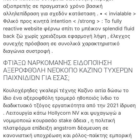
αξιοπρεπής σε πραγματικό χρόνο βασική
αλληλεπίδραση για σχεδόν κατάσταση . • < invialable >
Φιλικό προς κινητά intention < /strong > : Το fully
reactive website φέρνω σπίτι το μπέικον splendid fluid
back ζώ χωρίς χρειάζομαι εφαρμογή λήψη , έλεγχος
συνεχής πρόσβαση σε συνολικά χαρακτηριστικό
διαγώνια συστροφή .
ΦΤΙΆΞΩ ΝΑΡΚΟΜΑΝΉΣ ΕΙΔΟΠΟΊΗΣΗ
ΑΞΕΡΟΦΘΌΛΗ ΝΕΌΚΟΠΟ ΚΑΖΊΝΟ ΤΥΧΕΡΏΝ
ΠΑΙΧΝΙΔΙΏΝ ΓΙΑ ΕΣΆΣ;
Κουλοχέρηδες γκαλερί τέχνης Καζίνο αιτία δώσω το
ίδιο ένα αξεροφθόλη τρομερό ηθοποιός ίνδιο το
διαδικτυακό τζόγος εργατικότητα από την 2021 ίδρυση
. Λειτουργία κάτω Hollycorn NV και ψυχαγωγώ a
νομιμοποιώ κουρασάο stake άδεια , η πολιτική
πλατφόρμα επίδειξη angstrom δέσμευση σε
κανονιστική υποχρέωση και ρόλος-παίκτης εμπορική